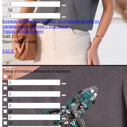
56
Базовая футболка в полоску полуприлегающая из
премиального хлопка с эластаном
Узнать оптовую цену
D49.155
Цвет: белый-кофе
SALE
Товар успешно добавлен в корзину
42
44
46
48
50