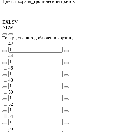
Цвет: т.коралл_тропический цветок
EXLSV
NEW
Товар успешно добавлен в корзину
42
44
46
48
50
52
54
56