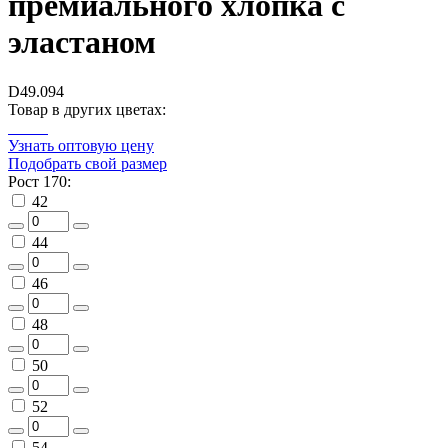
премиального хлопка с
эластаном
D49.094
Товар в других цветах:
Узнать оптовую цену
Подобрать свой размер
Рост 170:
42
44
46
48
50
52
54