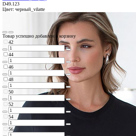
D49.123
Цвет: черный_vilatte
Товар успешно добавлен в корзину
42
44
46
48
50
52
54
56