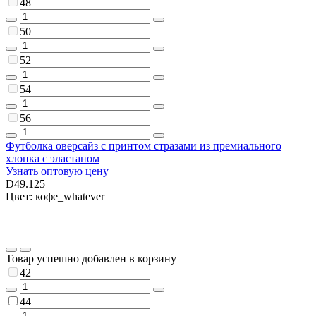
48
50
52
54
56
Футболка оверсайз с принтом стразами из премиального
хлопка с эластаном
Узнать оптовую цену
D49.125
Цвет: кофе_whatever
Товар успешно добавлен в корзину
42
44