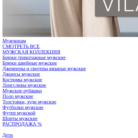
Мужчинам
СМОТРЕТЬ ВСЕ
МУЖСКАЯ КОЛЛЕКЦИЯ
Брюки трикотажные мужские
Брюки швейные мужские
Джемперы и свитеры вязаные мужские
Джинсы мужские
Костюмы мужские
Лонгсливы мужские
Мужские рубашки
Поло мужские
Толстовки, худи мужские
Футболки мужские
Футер мужской
Шорты мужские
РАСПРОДАЖА %
Дети