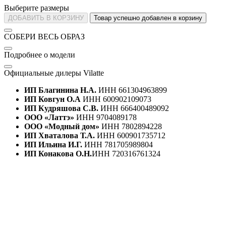
Выберите размеры
ДОБАВИТЬ В КОРЗИНУ
Товар успешно добавлен в корзину
СОБЕРИ ВЕСЬ ОБРАЗ
Подробнее о модели
Официальные дилеры Vilatte
ИП Благинина Н.А.
ИНН 661304963899
ИП Ковгун О.А
ИНН 600902109073
ИП Кудряшова С.В.
ИНН 666400489092
ООО «Латтэ»
ИНН 9704089178
ООО «Модный дом»
ИНН 7802894228
ИП Хваталова Т.А.
ИНН 600901735712
ИП Ильина И.Г.
ИНН 781705989804
ИП Конакова О.Н.
ИНН 720316761324