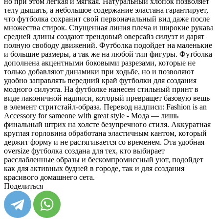
но при этом легкая и мягкая. Натуральный хлопок позволяет
телу дышать, а небольшое содержание эластана гарантирует,
что футболка сохранит свой первоначальный вид даже после
множества стирок. Спущенная линия плеча и широкие рукава
средней длины создают трендовый оверсайз силуэт и дарят
полную свободу движений. Футболка подойдет на маленькие
и большие размеры, а так же на любой тип фигуры. Футболка
дополнена акцентными боковыми разрезами, которые не
только добавляют динамики при ходьбе, но и позволяют
удобно заправлять передний край футболки для создания
модного силуэта. На футболке нанесен стильный принт в
виде лаконичной надписи, который превращет базовую вещь
в элемент стритстайл-образа. Перевод надписи: Fashion is an
Accessory for sameone with great style - Мода — лишь
финальный штрих на холсте безупречного стиля. Аккуратная
круглая горловина обработана эластичным кантом, который
держит форму и не растягивается со временем. Эта удобная
oversize футболка создана для тех, кто выбирает
расслабленные образы и бескомпромиссный уют, подойдет
как для активных будней в городе, так и для создания
красивого домашнего сета.
Поделиться