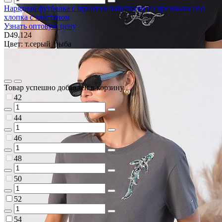
Нарядная футболка с принтом пайетками из премиального
хлопка с эластаном
Узнать оптовую цену
D49.124
Цвет: т.серый_рыба
Товар успешно добавлен в корзину
42
44
46
48
50
52
54