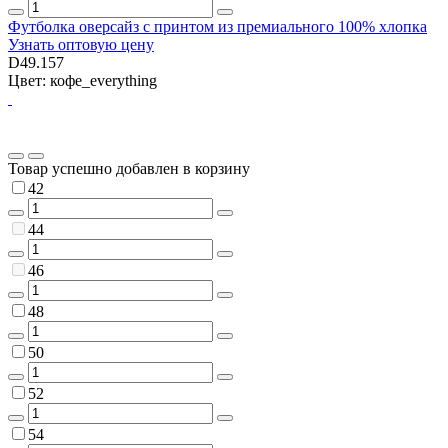
Футболка оверсайз с принтом из премиального 100% хлопка
Узнать оптовую цену
D49.157
Цвет: кофе_everything
Товар успешно добавлен в корзину
42
44
46
48
50
52
54