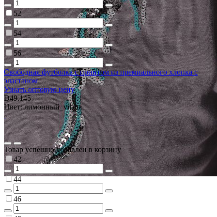
52
54
56
Свободная футболка с принтом из премиального хлопка с
эластаном
Узнать оптовую цену
D49.145
Цвет: лимонный_vilatte
Товар успешно добавлен в корзину
42
44
46