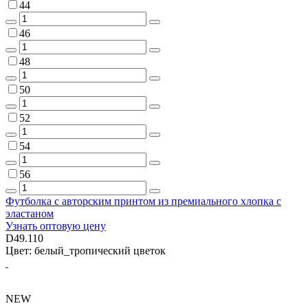
44
46
48
50
52
54
56
Футболка с авторским принтом из премиального хлопка с
эластаном
Узнать оптовую цену
D49.110
Цвет: белый_тропический цветок
NEW