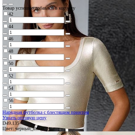
Товар успешно добавлен в корзину
42
44
46
48
50
52
54
56
Нарядная футболка с блестящим принтом
Узнать оптовую цену
D49.135
Цвет: черный_things