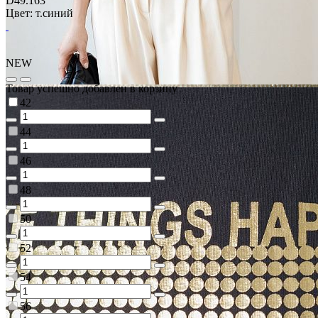
D49.163
Цвет: т.синий
NEW
Товар успешно добавлен в корзину
42
44
46
48
50
52
54
56