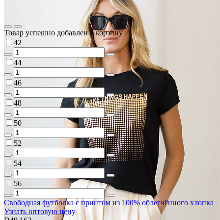
Товар успешно добавлен в корзину
42
44
46
48
50
52
54
56
Свободная футболка с принтом из 100% облегчённого хлопка
Узнать оптовую цену