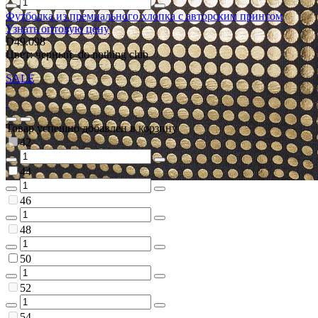
Футболка из премиального хлопка с авторским принтом
Узнать оптовую цену
D49.098
Цвет: черный_do nothing club
SALE
Товар успешно добавлен в корзину
42
44
46
48
50
52
54