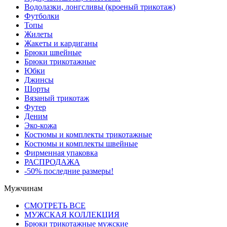
Водолазки, лонгсливы (кроеный трикотаж)
Футболки
Топы
Жилеты
Жакеты и кардиганы
Брюки швейные
Брюки трикотажные
Юбки
Джинсы
Шорты
Вязаный трикотаж
Футер
Деним
Эко-кожа
Костюмы и комплекты трикотажные
Костюмы и комплекты швейные
Фирменная упаковка
РАСПРОДАЖА
-50% последние размеры!
Мужчинам
СМОТРЕТЬ ВСЕ
МУЖСКАЯ КОЛЛЕКЦИЯ
Брюки трикотажные мужские