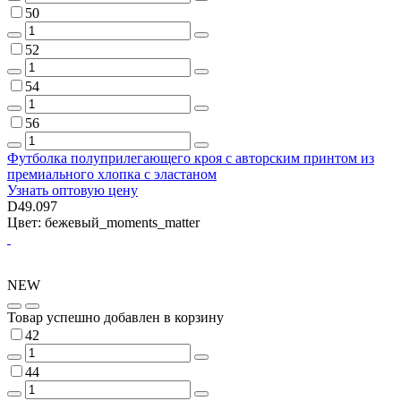
50
52
54
56
Футболка полуприлегающего кроя с авторским принтом из
премиального хлопка с эластаном
Узнать оптовую цену
D49.097
Цвет: бежевый_moments_matter
NEW
Товар успешно добавлен в корзину
42
44