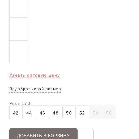
Узнать оптовую цену
Подобрать свой размер
Рост 170:
42
44
46
48
50
52
54
56
ДОБАВИТЬ В КОРЗИНУ