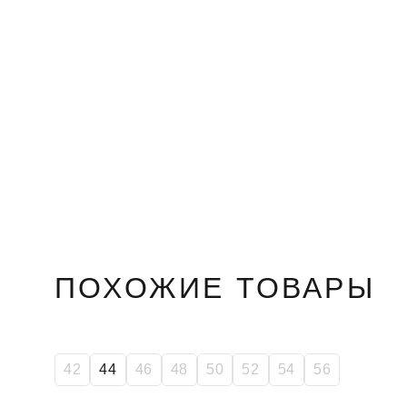
ПОХОЖИЕ ТОВАРЫ
SALE
42
44
46
48
50
52
54
56