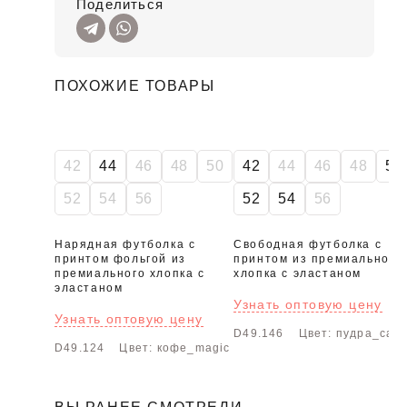
Поделиться
ПОХОЖИЕ ТОВАРЫ
SALE
42
44
46
48
50
42
44
46
48
50
52
54
56
52
54
56
Нарядная футболка с
Свободная футболка с
принтом фольгой из
принтом из премиального
премиального хлопка с
хлопка с эластаном
эластаном
Узнать оптовую цену
Узнать оптовую цену
D49.146
Цвет: пудра_care
D49.124
Цвет: кофе_magic