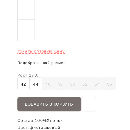
Узнать оптовую цену
Подобрать свой размер
Рост 170:
42
44
46
48
50
52
54
56
ДОБАВИТЬ В КОРЗИНУ
Состав:
100%Хлопок
Цвет:
фисташковый