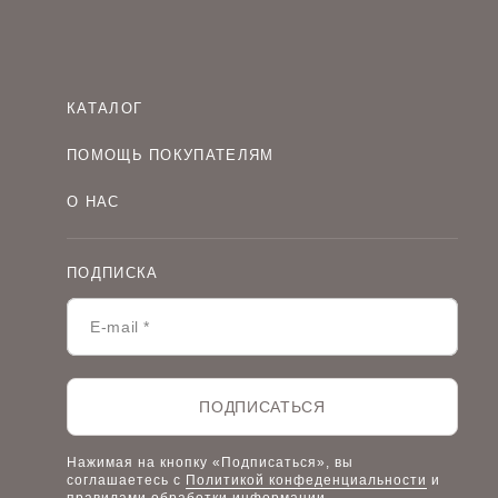
КАТАЛОГ
Женская одежда оптом
ПОМОЩЬ ПОКУПАТЕЛЯМ
Мужская одежда оптом
Как оформить заказ
Детская одежда оптом
О НАС
Оплата и доставка
О компании
Договор-оферта
Политика конфиденциальности
Условия сотрудничества
ПОДПИСКА
Контакты
Таблицы размеров
Наши дилеры
Lookbook
Честный знак
Наш розничный интернет-магазин
ПОДПИСАТЬСЯ
Работа в компании
Нажимая на кнопку «Подписаться», вы
соглашаетесь с
Политикой конфеденциальности
и