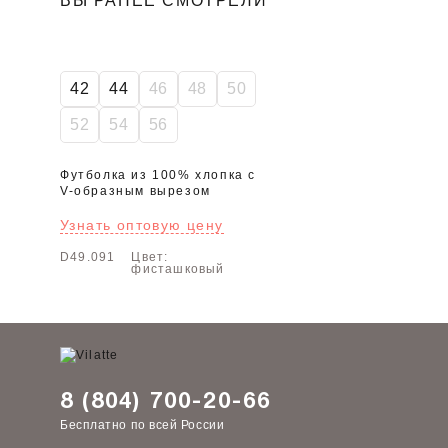
ВЫ РАНЕЕ СМОТРЕЛИ
42
44
46
48
50
52
54
56
Футболка из 100% хлопка с
V-образным вырезом
Узнать оптовую цену
D49.091
Цвет:
фисташковый
8 (804) 700-20-66
Бесплатно по всей России