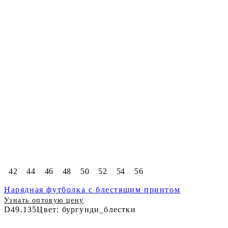
42
44
46
48
50
52
54
56
Нарядная футболка с блестящим принтом
Узнать оптовую цену
D49.135
Цвет: бургунди_блестки