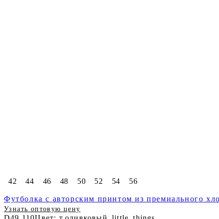
42
44
46
48
50
52
54
56
Футболка с авторским принтом из премиального хло
Узнать оптовую цену
D49.110
Цвет: т.оливковый_little_things