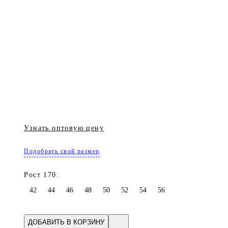
Узнать оптовую цену
Подобрать свой размер
Рост 170:
42
44
46
48
50
52
54
56
ДОБАВИТЬ В КОРЗИНУ