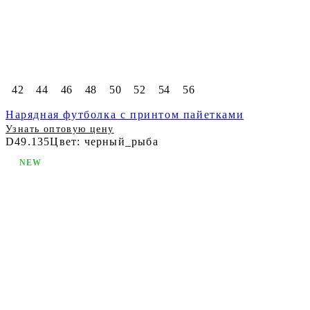
42
44
46
48
50
52
54
56
Нарядная футболка с принтом пайетками
Узнать оптовую цену
D49.135
Цвет: черный_рыба
NEW