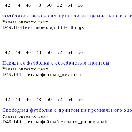
42
44
46
48
50
52
54
56
Футболка с авторским принтом из премиального хло
Узнать оптовую цену
D49.110
Цвет: шоколад_little_things
42
44
46
48
50
52
54
56
Нарядная футболка с серебристым принтом
Узнать оптовую цену
D49.134
Цвет: кофейный_листики
42
44
46
48
50
52
54
56
Свободная футболка с принтом из премиального хло
Узнать оптовую цену
D49.146
Цвет: кофейный меланж_pomegranate