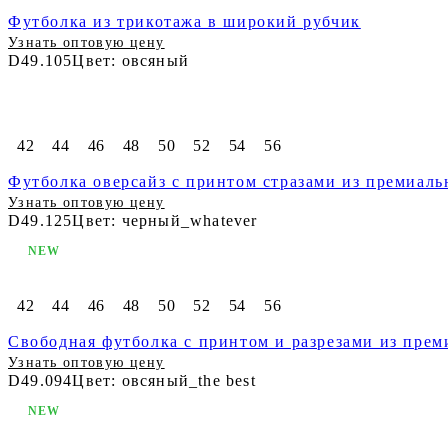
Футболка из трикотажа в широкий рубчик
Узнать оптовую цену
D49.105
Цвет: овсяный
42
44
46
48
50
52
54
56
Футболка оверсайз с принтом стразами из премиаль
Узнать оптовую цену
D49.125
Цвет: черный_whatever
NEW
42
44
46
48
50
52
54
56
Свободная футболка с принтом и разрезами из прем
Узнать оптовую цену
D49.094
Цвет: овсяный_the best
NEW