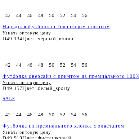
42
44
46
48
50
52
54
56
Нарядная футболка с блестящим принтом
Узнать оптовую цену
D49.134
Цвет: черный_волна
42
44
46
48
50
52
54
56
Футболка оверсайз с принтом из премиального 100
Узнать оптовую цену
D49.157
Цвет: белый_sporty
SALE
42
44
46
48
50
52
54
56
Футболка из премиального хлопка с эластаном
Узнать оптовую цену
D49.919
Цвет: фисташковый