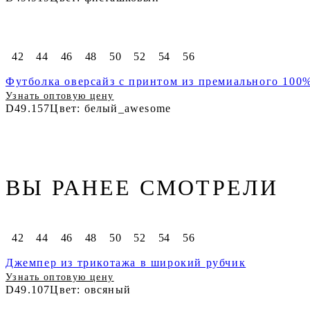
42
44
46
48
50
52
54
56
Футболка оверсайз с принтом из премиального 100
Узнать оптовую цену
D49.157
Цвет: белый_awesome
ВЫ РАНЕЕ СМОТРЕЛИ
42
44
46
48
50
52
54
56
Джемпер из трикотажа в широкий рубчик
Узнать оптовую цену
D49.107
Цвет: овсяный