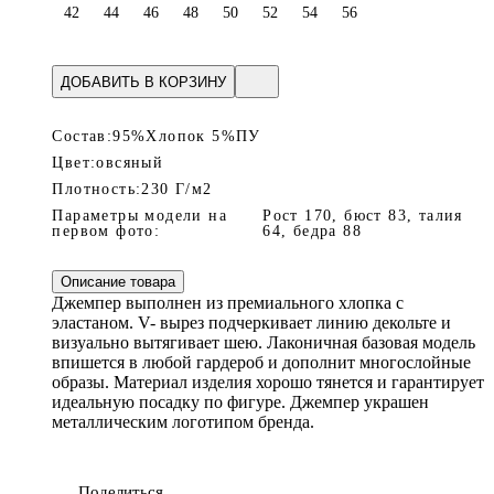
42
44
46
48
50
52
54
56
ДОБАВИТЬ В КОРЗИНУ
Состав:
95%Хлопок 5%ПУ
Цвет:
овсяный
Плотность:
230 Г/м2
Параметры модели на
Рост 170, бюст 83, талия
первом фото:
64, бедра 88
Описание товара
Джемпер выполнен из премиального хлопка с
эластаном. V- вырез подчеркивает линию декольте и
визуально вытягивает шею. Лаконичная базовая модель
впишется в любой гардероб и дополнит многослойные
образы. Материал изделия хорошо тянется и гарантирует
идеальную посадку по фигуре. Джемпер украшен
металлическим логотипом бренда.
Поделиться