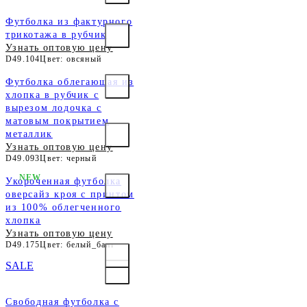
Футболка из фактурного
трикотажа в рубчик
Узнать оптовую цену
D49.104
Цвет: овсяный
Футболка облегающая из
хлопка в рубчик с
вырезом лодочка с
матовым покрытием
металлик
Узнать оптовую цену
D49.093
Цвет: черный
NEW
Укороченная футболка
оверсайз кроя с принтом
из 100% облегченного
хлопка
Узнать оптовую цену
D49.175
Цвет: белый_бант
SALE
Свободная футболка с