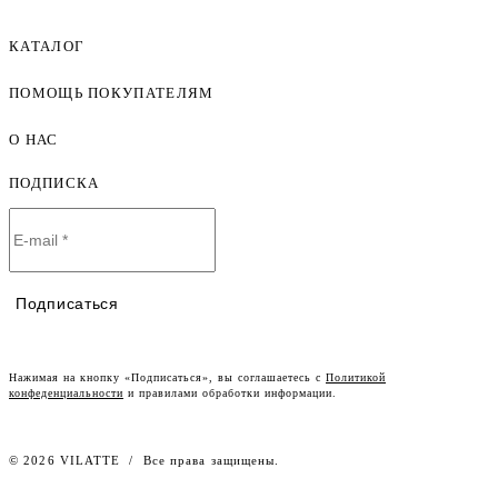
КАТАЛОГ
ПОМОЩЬ ПОКУПАТЕЛЯМ
Женская одежда оптом
Мужская одежда оптом
О НАС
Как оформить заказ
Детская одежда оптом
Оплата и доставка
ПОДПИСКА
О компании
Договор-оферта
Политика конфиденциальности
Условия сотрудничества
Контакты
Таблицы размеров
Наши дилеры
Подписаться
Lookbook
Честный знак
Наш розничный интернет-магазин
Нажимая на кнопку «Подписаться», вы соглашаетесь с
Политикой
конфеденциальности
и правилами обработки информации.
Работа в компании
© 2026 VILATTE
/
Все права защищены.