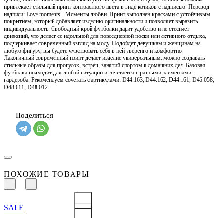
привлекает стильный принт контрастного цвета в виде котиков с надписью. Перевод
надписи: Love moments - Моменты любви. Принт выполнен красками с устойчивым
покрытием, который добавляет изделию оригинальности и позволяет выразить
индивидуальность. Свободный крой футболки дарит удобство и не стесняет
движений, что делает ее идеальной для повседневной носки или активного отдыха,
подчеркивает современный взгляд на моду. Подойдет девушкам и женщинам на
любую фигуру, вы будете чувствовать себя в ней уверенно и комфортно.
Лаконичный современный принт делает изделие универсальным: можно создавать
стильные образы для прогулок, встреч, занятий спортом и домашних дел. Базовая
футболка подходит для любой ситуации и сочетается с разными элементами
гардероба. Рекомендуем сочетать с артикулами: D44.163, D44.162, D44.161, D46.058,
D48.011, D48.012
Поделиться
ПОХОЖИЕ ТОВАРЫ
SALE