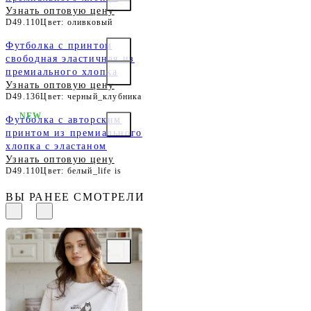
Узнать оптовую цену
D49.110
Цвет: оливковый
Футболка с принтом
свободная эластичная из
премиального хлопка
Узнать оптовую цену
D49.136
Цвет: черный_клубника
NEW
Футболка с авторским
принтом из премиального
хлопка с эластаном
Узнать оптовую цену
D49.110
Цвет: белый_life is
ВЫ РАНЕЕ СМОТРЕЛИ