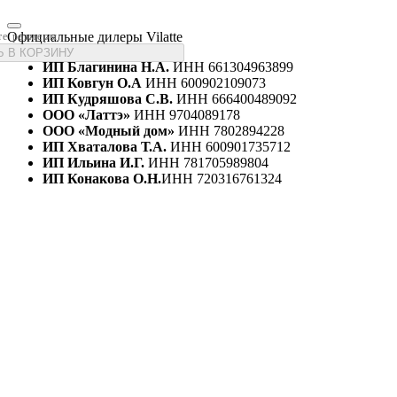
Официальные дилеры Vilatte
те размеры
 В КОРЗИНУ
ИП Благинина Н.А.
ИНН 661304963899
ИП Ковгун О.А
ИНН 600902109073
ИП Кудряшова С.В.
ИНН 666400489092
ООО «Латтэ»
ИНН 9704089178
ООО «Модный дом»
ИНН 7802894228
ИП Хваталова Т.А.
ИНН 600901735712
ИП Ильина И.Г.
ИНН 781705989804
ИП Конакова О.Н.
ИНН 720316761324