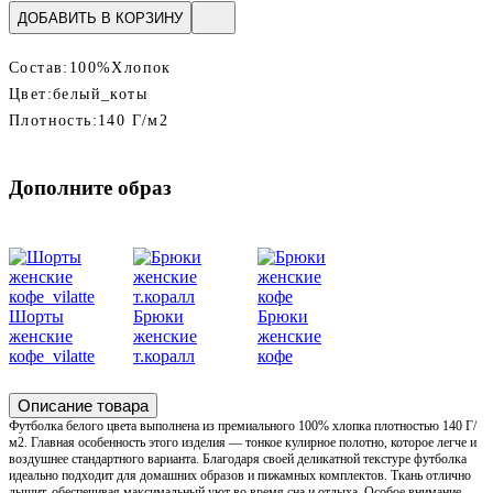
ДОБАВИТЬ В КОРЗИНУ
Состав:
100%Хлопок
Цвет:
белый_коты
Плотность:
140 Г/м2
Дополните образ
Шорты
Брюки
Брюки
женские
женские
женские
кофе_vilatte
т.коралл
кофе
Описание товара
Футболка белого цвета выполнена из премиального 100% хлопка плотностью 140 Г/
м2. Главная особенность этого изделия — тонкое кулирное полотно, которое легче и
воздушнее стандартного варианта. Благодаря своей деликатной текстуре футболка
идеально подходит для домашних образов и пижамных комплектов. Ткань отлично
дышит, обеспечивая максимальный уют во время сна и отдыха. Особое внимание