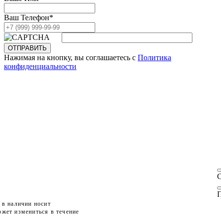
Ваш Телефон
*
ОТПРАВИТЬ
Нажимая на кнопку, вы соглашаетесь с
Политика
конфиденциальности
П
 в наличии носит
жет измениться в течение