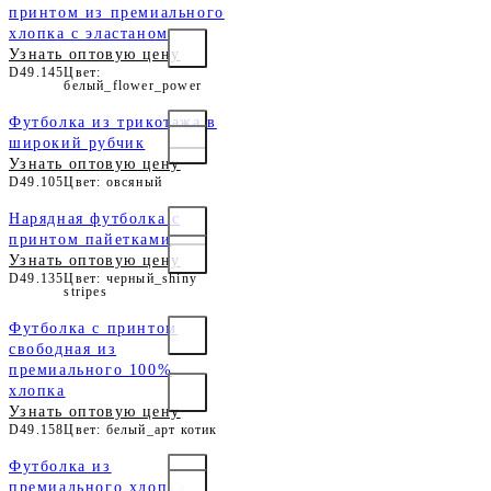
принтом из премиального
хлопка с эластаном
Узнать оптовую цену
D49.145
Цвет:
белый_flower_power
Футболка из трикотажа в
широкий рубчик
Узнать оптовую цену
D49.105
Цвет: овсяный
Нарядная футболка с
принтом пайетками
Узнать оптовую цену
D49.135
Цвет: черный_shiny
stripes
Футболка с принтом
свободная из
премиального 100%
хлопка
Узнать оптовую цену
D49.158
Цвет: белый_арт котик
Футболка из
премиального хлопка