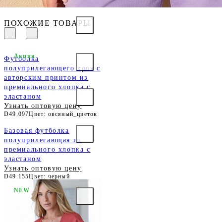
ПОХОЖИЕ ТОВАРЫ
Акция
Футболка
полуприлегающего кроя с
авторским принтом из
премиального хлопка с
эластаном
Узнать оптовую цену
D49.097
Цвет: овсяный_цветок
Базовая футболка
полуприлегающая из
премиального хлопка с
эластаном
Узнать оптовую цену
D49.155
Цвет: черный
NEW