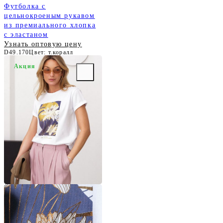
Футболка с
цельнокроеным рукавом
из премиального хлопка
с эластаном
Узнать оптовую цену
D49.170
Цвет: т.коралл
Акция