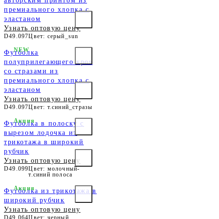
авторским принтом из
премиального хлопка с
эластаном
Узнать оптовую цену
D49.097
Цвет: серый_sun
NEW
Футболка
полуприлегающего кроя
со стразами из
премиального хлопка с
эластаном
Узнать оптовую цену
D49.097
Цвет: т.синий_стразы
Акция
Футболка в полоску с
вырезом лодочка из
трикотажа в широкий
рубчик
Узнать оптовую цену
D49.099
Цвет: молочный-
т.синий полоса
Акция
Футболка из трикотажа в
широкий рубчик
Узнать оптовую цену
D49.064
Цвет: черный