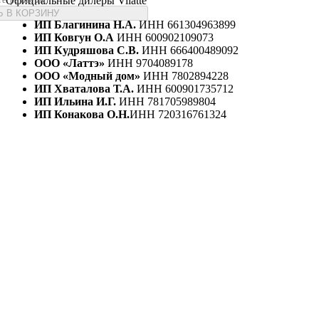
Официальные дилеры Vilatte
 В КОРЗИНУ
ИП Благинина Н.А.
ИНН 661304963899
ИП Ковгун О.А
ИНН 600902109073
ИП Кудряшова С.В.
ИНН 666400489092
ООО «Латтэ»
ИНН 9704089178
ООО «Модный дом»
ИНН 7802894228
ИП Хваталова Т.А.
ИНН 600901735712
ИП Ильина И.Г.
ИНН 781705989804
ИП Конакова О.Н.
ИНН 720316761324