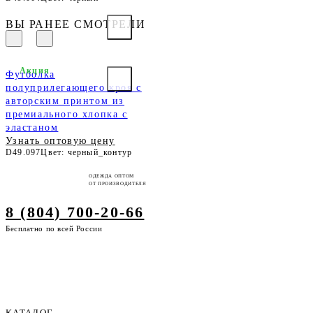
ВЫ РАНЕЕ СМОТРЕЛИ
Акция
Футболка
полуприлегающего кроя с
авторским принтом из
премиального хлопка с
эластаном
Узнать оптовую цену
D49.097
Цвет: черный_контур
ОДЕЖДА ОПТОМ
ОТ ПРОИЗВОДИТЕЛЯ
8 (804) 700-20-66
Бесплатно по всей России
КАТАЛОГ