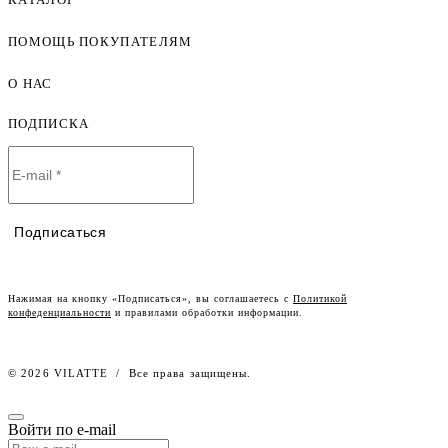
ПОМОЩЬ ПОКУПАТЕЛЯМ
Женская одежда оптом
Мужская одежда оптом
О НАС
Как оформить заказ
Детская одежда оптом
Оплата и доставка
ПОДПИСКА
О компании
Договор-оферта
Политика конфиденциальности
Условия сотрудничества
Контакты
Таблицы размеров
Наши дилеры
Подписаться
Lookbook
Честный знак
Наш розничный интернет-магазин
Нажимая на кнопку «Подписаться», вы соглашаетесь с
Политикой
конфеденциальности
и правилами обработки информации.
Работа в компании
© 2026 VILATTE
/
Все права защищены.
Войти по e-mail