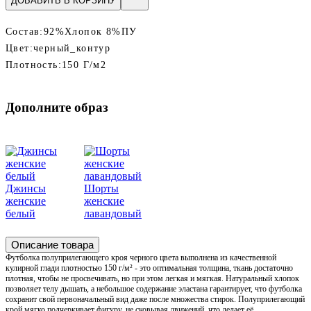
ДОБАВИТЬ В КОРЗИНУ
Состав:
92%Хлопок 8%ПУ
Цвет:
черный_контур
Плотность:
150 Г/м2
Дополните образ
Джинсы
Шорты
женские
женские
белый
лавандовый
Описание товара
Футболка полуприлегающего кроя черного цвета выполнена из качественной
кулирной глади плотностью 150 г/м² - это оптимальная толщина, ткань достаточно
плотная, чтобы не просвечивать, но при этом легкая и мягкая. Натуральный хлопок
позволяет телу дышать, а небольшое содержание эластана гарантирует, что футболка
сохранит свой первоначальный вид даже после множества стирок. Полуприлегающий
крой мягко подчеркивает фигуру, не сковывая движений, что делает её