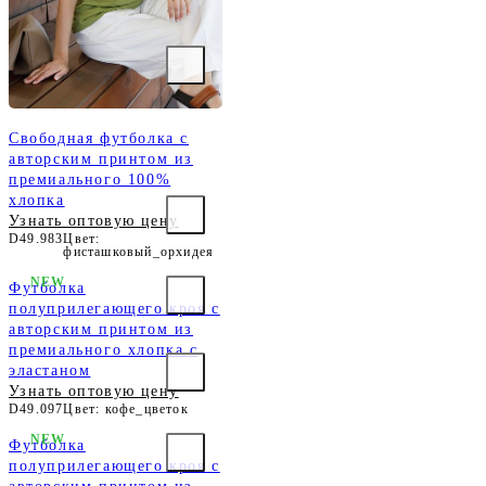
Свободная футболка с
авторским принтом из
премиального 100%
хлопка
Узнать оптовую цену
D49.983
Цвет:
фисташковый_орхидея
NEW
Футболка
полуприлегающего кроя с
авторским принтом из
премиального хлопка с
эластаном
Узнать оптовую цену
D49.097
Цвет: кофе_цветок
NEW
Футболка
полуприлегающего кроя с