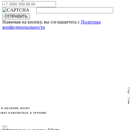
ОТПРАВИТЬ
Нажимая на кнопку, вы соглашаетесь с
Политика
конфиденциальности
П
 в наличии носит
жет измениться в течение
те размеры