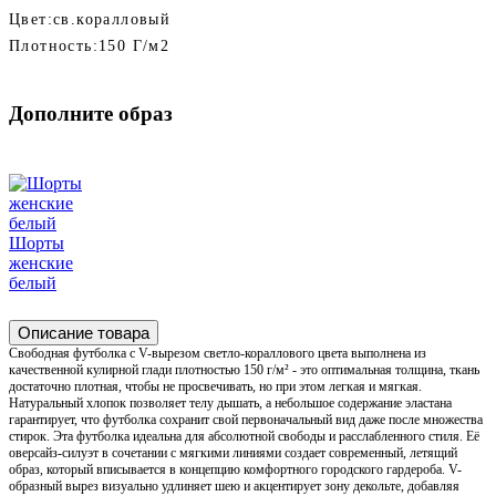
Цвет:
св.коралловый
Плотность:
150 Г/м2
Дополните образ
Шорты
женские
белый
Описание товара
Свободная футболка с V-вырезом светло-кораллового цвета выполнена из
качественной кулирной глади плотностью 150 г/м² - это оптимальная толщина, ткань
достаточно плотная, чтобы не просвечивать, но при этом легкая и мягкая.
Натуральный хлопок позволяет телу дышать, а небольшое содержание эластана
гарантирует, что футболка сохранит свой первоначальный вид даже после множества
стирок. Эта футболка идеальна для абсолютной свободы и расслабленного стиля. Её
оверсайз-силуэт в сочетании с мягкими линиями создает современный, летящий
образ, который вписывается в концепцию комфортного городского гардероба. V-
образный вырез визуально удлиняет шею и акцентирует зону декольте, добавляя