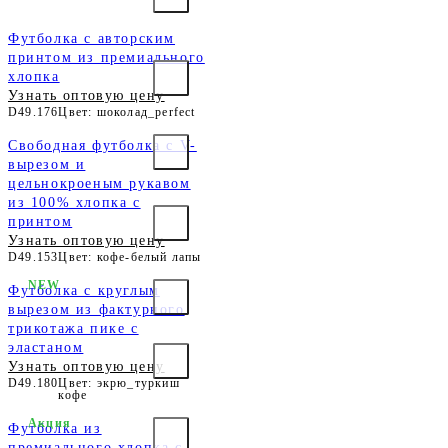
Футболка с авторским
принтом из премиального
хлопка
Узнать оптовую цену
D49.176
Цвет: шоколад_perfect
Свободная футболка с V-
вырезом и
цельнокроеным рукавом
из 100% хлопка с
принтом
Узнать оптовую цену
D49.153
Цвет: кофе-белый лапы
NEW
Футболка c круглым
вырезом из фактурного
трикотажа пике с
эластаном
Узнать оптовую цену
D49.180
Цвет: экрю_туркиш
кофе
Акция
Футболка из
премиального хлопка с