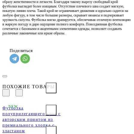
образу женственности и легкости. Благодаря такому вырезу свободный крой
футболки выглядит более изящным. Отсутствие плечевого шва создает мягкую,
покатую линию плеча. Такой крой не ограничивает движения и идеально садится на
любую фигуру, в том числе большие размеры, скрывает нюансы и подчеркивает
хрупкость силуэта. Футболка мягко драпируется, обеспечивая отличную вентиляцию
в жаркую погоду и даря ощущение полного комфорта. Повседневная футболка
сочетается с базовыми и акцентными элементами одежды, позволяет создавать
различные лаконичные или яркие образы.
Поделиться
ПОХОЖИЕ ТОВАРЫ
NEW
Футболка
полуприлегающего кроя с
авторским принтом из
премиального хлопка с
эластаном