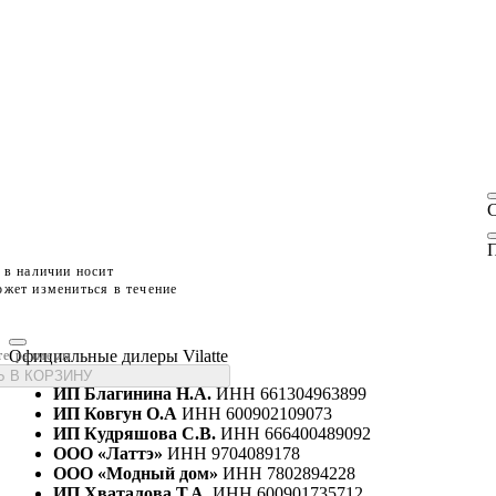
П
 в наличии носит
жет измениться в течение
Официальные дилеры Vilatte
те размеры
 В КОРЗИНУ
ИП Благинина Н.А.
ИНН 661304963899
ИП Ковгун О.А
ИНН 600902109073
ИП Кудряшова С.В.
ИНН 666400489092
ООО «Латтэ»
ИНН 9704089178
ООО «Модный дом»
ИНН 7802894228
ИП Хваталова Т.А.
ИНН 600901735712