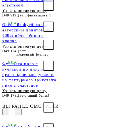
эластаном
Узнать оптовую цену
D49.919
Цвет: фисташковый
NEW
Оверсайз футболка с
авторским принтом из
100% облегчённого
хлопка
Узнать оптовую цену
D49.174
Цвет:
молочный_journey
NEW
Футболка-поло с
кулиской по низу и
цельнокроеным рукавом
из фактурного трикотажа
пике с эластаном
Узнать оптовую цену
D49.178
Цвет: синий-белый
ВЫ РАНЕЕ СМОТРЕЛИ
NEW
Футболка с V-вырезом и