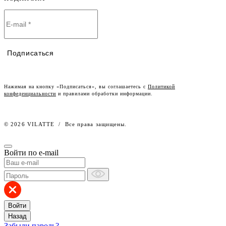
О компании
Договор-оферта
Политика конфиденциальности
Условия сотрудничества
Контакты
Таблицы размеров
Наши дилеры
Подписаться
Lookbook
Честный знак
Наш розничный интернет-магазин
Нажимая на кнопку «Подписаться», вы соглашаетесь с
Политикой
конфеденциальности
и правилами обработки информации.
Работа в компании
© 2026 VILATTE
/
Все права защищены.
Войти по e-mail
Войти
Назад
Забыли пароль?