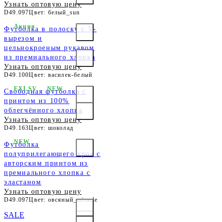
Узнать оптовую цену
D49.097
Цвет: белый_sun
Акция
Футболка в полоску с V-
вырезом и
цельнокроеным рукавом
из премиального хлопка
Узнать оптовую цену
D49.100
Цвет: василек-белый
EXLSV
NEW
Свободная футболка с
принтом из 100%
облегчённого хлопка
Узнать оптовую цену
D49.163
Цвет: шоколад
NEW
Футболка
полуприлегающего кроя с
авторским принтом из
премиального хлопка с
эластаном
Узнать оптовую цену
D49.097
Цвет: овсяный_miracle
SALE