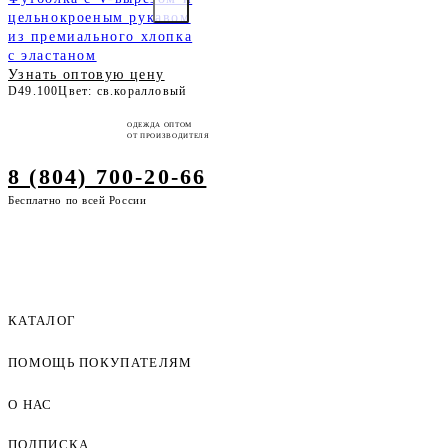
цельнокроеным рукавом
из премиального хлопка
с эластаном
Узнать оптовую цену
D49.100
Цвет: св.коралловый
ОДЕЖДА ОПТОМ
ОТ ПРОИЗВОДИТЕЛЯ
8 (804) 700-20-66
Бесплатно по всей России
КАТАЛОГ
ПОМОЩЬ ПОКУПАТЕЛЯМ
Женская одежда оптом
Мужская одежда оптом
О НАС
Как оформить заказ
Детская одежда оптом
Оплата и доставка
ПОДПИСКА