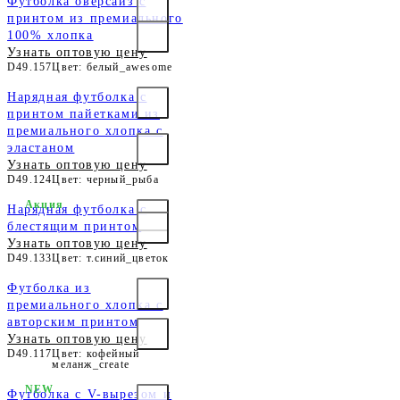
Футболка оверсайз с
принтом из премиального
100% хлопка
Узнать оптовую цену
D49.157
Цвет: белый_awesome
Нарядная футболка с
принтом пайетками из
премиального хлопка с
эластаном
Узнать оптовую цену
D49.124
Цвет: черный_рыба
Акция
Нарядная футболка с
блестящим принтом
Узнать оптовую цену
D49.133
Цвет: т.синий_цветок
Футболка из
премиального хлопка с
авторским принтом
Узнать оптовую цену
D49.117
Цвет: кофейный
меланж_create
NEW
Футболка с V-вырезом и