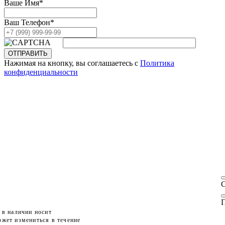
Ваше Имя
*
Ваш Телефон
*
ОТПРАВИТЬ
Нажимая на кнопку, вы соглашаетесь с
Политика
конфиденциальности
П
 в наличии носит
жет измениться в течение