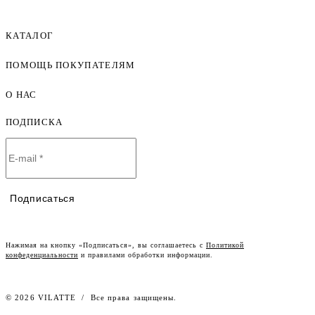
КАТАЛОГ
ПОМОЩЬ ПОКУПАТЕЛЯМ
Женская одежда оптом
Мужская одежда оптом
О НАС
Как оформить заказ
Детская одежда оптом
Оплата и доставка
ПОДПИСКА
О компании
Договор-оферта
Политика конфиденциальности
Условия сотрудничества
Контакты
Таблицы размеров
Наши дилеры
Подписаться
Lookbook
Честный знак
Наш розничный интернет-магазин
Нажимая на кнопку «Подписаться», вы соглашаетесь с
Политикой
конфеденциальности
и правилами обработки информации.
Работа в компании
© 2026 VILATTE
/
Все права защищены.