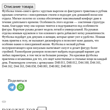
Описание товара
Футболка темно-синего цвета с круглым вырезом из фактурного трикотажа в рубчик
идеально сочетается с повседневным стилем и подходит для домашней носки или
отдыха. Мягкое полотно из хлопка обеспечивает максимальный комфорт даже в
течение длительного времени. Особенность этого изделия — эластичная структура
ткани, благодаря чему она хорошо тянется и подстраивается под особенности
фигуры. Короткие рукава делают модель легкой и универсальной. На рукавах
отделка нежным кружевом в тон основного цвета добавляет нотку романтичности.
Футболка подойдет для девушек и женщин, которые ценят уют и удобство. Нежная
ткань приятна к телу, не вызывает дискомфорта и позволяет коже дышать, что
особенно важно в повседневной жизни. Футболка в мелкий рубчик
полуприлегающего кроя визуально вытягивает силуэт и делает фигуру более
стройной. Разнообразие размеров позволяет выбрать подходящий вариант для
любых параметров, в том числе на большие размеры. Эта красивая футболка
практична и незаменима для тех, кто ищет качественные и стильные вещи на каждый
день. Рекомендуем сочетать с артикулами: D48.011, D48.012, D44.160, D44.161,
D44.162, D44.163, D46.058, D40.001, D40.002, D40.003
Поделиться