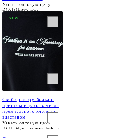
Узнать оптовую цену
D49.181
Цвет: кофе
NEW
Свободная футболка с
принтом и разрезами из
премиального хлопка с
эластаном
Узнать оптовую цену
D49.094
Цвет: черный_fashion