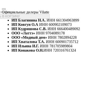
Официальные дилеры Vilatte
те размеры
 В КОРЗИНУ
ИП Благинина Н.А.
ИНН 661304963899
ИП Ковгун О.А
ИНН 600902109073
ИП Кудряшова С.В.
ИНН 666400489092
ООО «Латтэ»
ИНН 9704089178
ООО «Модный дом»
ИНН 7802894228
ИП Хваталова Т.А.
ИНН 600901735712
ИП Ильина И.Г.
ИНН 781705989804
ИП Конакова О.Н.
ИНН 720316761324