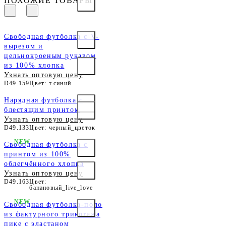
ПОХОЖИЕ ТОВАРЫ
Свободная футболка с V-
вырезом и
цельнокроеным рукавом
из 100% хлопка
Узнать оптовую цену
D49.159
Цвет: т.синий
Нарядная футболка с
блестящим принтом
Узнать оптовую цену
D49.133
Цвет: черный_цветок
NEW
Свободная футболка с
принтом из 100%
облегчённого хлопка
Узнать оптовую цену
D49.163
Цвет:
банановый_live_love
NEW
Свободная футболка-поло
из фактурного трикотажа
пике с эластаном