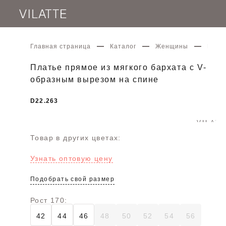
Главная страница
Каталог
Женщины
Плать
Платье прямое из мягкого бархата с V-
образным вырезом на спине
D22.263
Товар в других цветах:
Узнать оптовую цену
Подобрать свой размер
Рост 170:
42
44
46
48
50
52
54
56