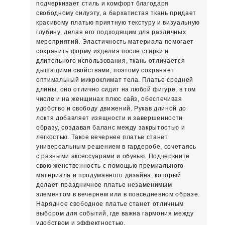
подчеркивает стиль и комфорт благодаря
свободному силуэту, а бархатистая ткань придает
красивому платью приятную текстуру и визуальную
глубину, делая его подходящим для различных
мероприятий. Эластичность материала помогает
сохранить форму изделия после стирки и
длительного использования, ткань отличается
дышащими свойствами, поэтому сохраняет
оптимальный микроклимат тела. Платье средней
длины, оно отлично сидит на любой фигуре, в том
числе и на женщинах плюс сайз, обеспечивая
удобство и свободу движений. Рукав длиной до
локтя добавляет изящности и завершенности
образу, создавая баланс между закрытостью и
легкостью. Такое вечернее платье станет
универсальным решением в гардеробе, сочетаясь
с разными аксессуарами и обувью. Подчеркните
свою женственность с помощью премиального
материала и продуманного дизайна, который
делает праздничное платье незаменимым
элементом в вечернем или в повседневном образе.
Нарядное свободное платье станет отличным
выбором для событий, где важна гармония между
удобством и эффектностью.