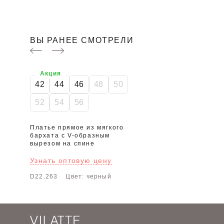
ВЫ РАНЕЕ СМОТРЕЛИ
Акция
42
44
46
48
50
52
54
56
Платье прямое из мягкого
бархата с V-образным
вырезом на спине
Узнать оптовую цену
D22.263
Цвет: черный