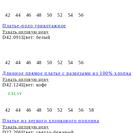
42
44
46
48
50
52
54
56
Платье-поло трикотажное
Узнать оптовую цену
D42.091
Цвет: белый
42
44
46
48
50
52
54
56
Длинное прямое платье с разрезами из 100% хлопка
Узнать оптовую цену
D42.124
Цвет: кофе
EXLSV
42
44
46
48
50
52
54
56
58
Платье из легкого хлопкового поплина
Узнать оптовую цену
D22.206
Цвет: светло-бежевый