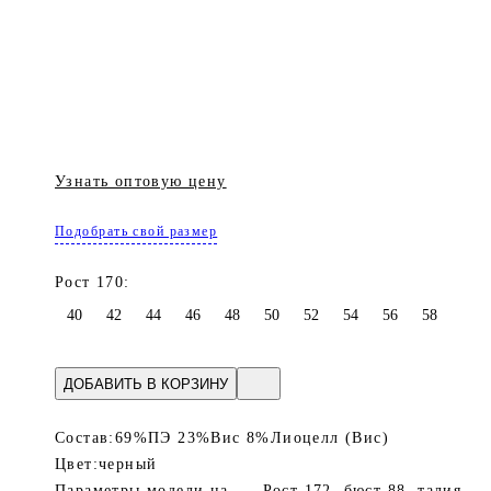
Узнать оптовую цену
Подобрать свой размер
Рост 170:
40
42
44
46
48
50
52
54
56
58
ДОБАВИТЬ В КОРЗИНУ
Состав:
69%ПЭ 23%Вис 8%Лиоцелл (Вис)
Цвет:
черный
Параметры модели на
Рост 172, бюст 88, талия