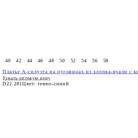
40
42
44
46
48
50
52
54
56
58
Платье А-силуэта на пуговицах из хлопка-вуали с 
Узнать оптовую цену
D22.281
Цвет: темно-синий