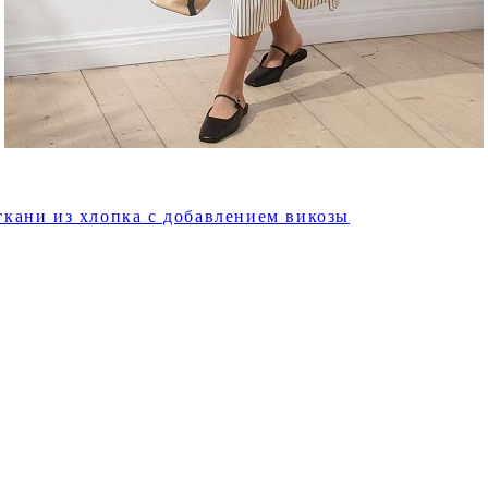
ткани из хлопка с добавлением викозы