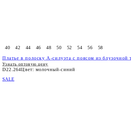
40
42
44
46
48
50
52
54
56
58
Платье в полоску А-силуэта с поясом из блузочной 
Узнать оптовую цену
D22.264
Цвет: молочный-синий
SALE