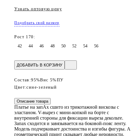
Узнать оптовую цену
Подобрать свой размер
Рост 170:
42
44
46
48
50
52
54
56
ДОБАВИТЬ В КОРЗИНУ
Состав:
95%Вис 5%ПУ
Цвет:
сине-зеленый
Описание товара
Платье на запАх сшито из трикотажной вискозы с
эластаном. V-вырез с мини-копкой на борте с
внутренней стороны для фиксации выреза декольте.
Запах сходится и завязывается на боковой-пояс ленту.
Модель подчеркивает достоинства и изгибы фигуры. А
геометрический принт скрывает любые неровности.