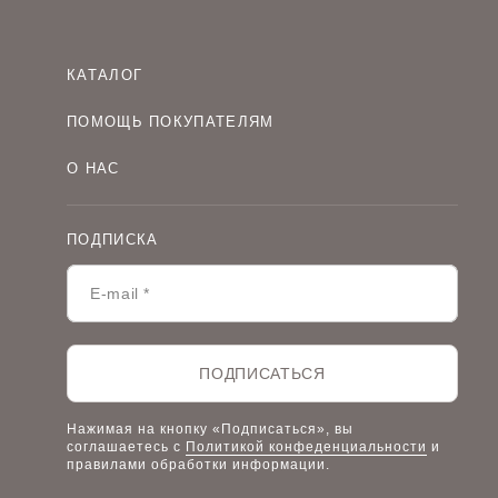
КАТАЛОГ
Женская одежда оптом
ПОМОЩЬ ПОКУПАТЕЛЯМ
Мужская одежда оптом
Как оформить заказ
Детская одежда оптом
О НАС
Оплата и доставка
О компании
Договор-оферта
Политика конфиденциальности
Условия сотрудничества
ПОДПИСКА
Контакты
Таблицы размеров
Наши дилеры
Lookbook
Честный знак
Наш розничный интернет-магазин
ПОДПИСАТЬСЯ
Работа в компании
Нажимая на кнопку «Подписаться», вы
соглашаетесь с
Политикой конфеденциальности
и
правилами обработки информации.