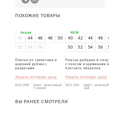
ПОХОЖИЕ ТОВАРЫ
Акция
NEW
42
44
46
48
50
40
42
44
46
48
52
54
56
50
52
54
56
58
Платье из трикотажа в
Платье-рубашка А-силуэт
широкий рубчик с
с поясом и карманами из
разрезами
плотного лиоцелла
Узнать оптовую цену
Узнать оптовую цену
D42.096
Цвет: кокосовый-
D22.294
Цвет: зеленый
т.синий
чай
ВЫ РАНЕЕ СМОТРЕЛИ