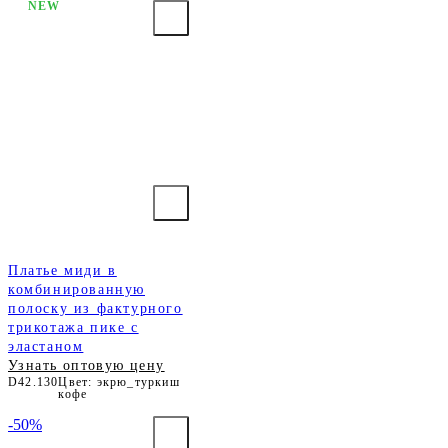
NEW
Платье миди в
комбинированную
полоску из фактурного
трикотажа пике с
эластаном
Узнать оптовую цену
D42.130
Цвет: экрю_туркиш
кофе
-50%