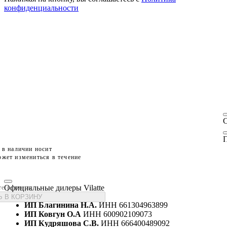
конфиденциальности
П
 в наличии носит
жет измениться в течение
Официальные дилеры Vilatte
те размеры
 В КОРЗИНУ
ИП Благинина Н.А.
ИНН 661304963899
ИП Ковгун О.А
ИНН 600902109073
ИП Кудряшова С.В.
ИНН 666400489092