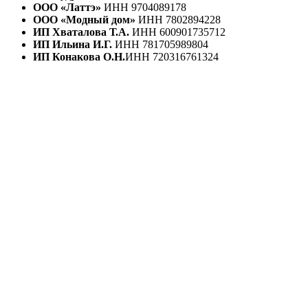
ООО «Латтэ»
ИНН 9704089178
ООО «Модный дом»
ИНН 7802894228
ИП Хваталова Т.А.
ИНН 600901735712
ИП Ильина И.Г.
ИНН 781705989804
ИП Конакова О.Н.
ИНН 720316761324