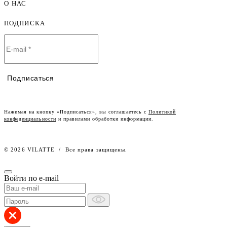
О НАС
Как оформить заказ
Детская одежда оптом
Оплата и доставка
ПОДПИСКА
О компании
Договор-оферта
Политика конфиденциальности
Условия сотрудничества
Контакты
Таблицы размеров
Наши дилеры
Подписаться
Lookbook
Честный знак
Наш розничный интернет-магазин
Нажимая на кнопку «Подписаться», вы соглашаетесь с
Политикой
конфеденциальности
и правилами обработки информации.
Работа в компании
© 2026 VILATTE
/
Все права защищены.
Войти по e-mail