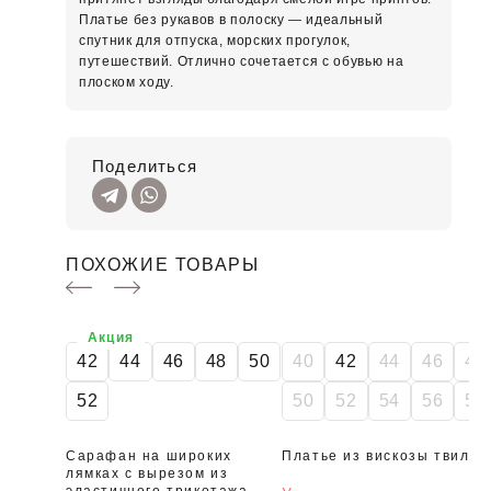
Платье без рукавов в полоску — идеальный
спутник для отпуска, морских прогулок,
путешествий. Отлично сочетается с обувью на
плоском ходу.
Поделиться
ПОХОЖИЕ ТОВАРЫ
SALE
Акция
42
44
46
48
50
40
42
44
46
48
52
50
52
54
56
58
Сарафан на широких
Платье из вискозы твил
лямках с вырезом из