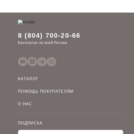
8 (804) 700-20-66
Бесплатно по всей России
КАТАЛОГ
Женская одежда оптом
ПОМОЩЬ ПОКУПАТЕЛЯМ
Мужская одежда оптом
Как оформить заказ
Детская одежда оптом
О НАС
Оплата и доставка
О компании
Договор-оферта
Политика конфиденциальности
Условия сотрудничества
ПОДПИСКА
Контакты
Таблицы размеров