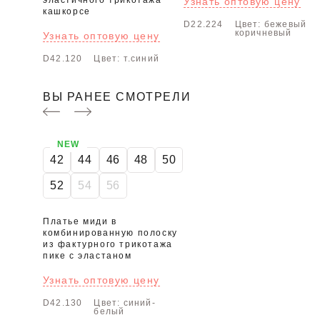
эластичного трикотажа
Узнать оптовую цену
кашкорсе
D22.224
Цвет: бежевый-
коричневый
Узнать оптовую цену
D42.120
Цвет: т.синий
ВЫ РАНЕЕ СМОТРЕЛИ
NEW
42
44
46
48
50
52
54
56
Платье миди в
комбинированную полоску
из фактурного трикотажа
пике с эластаном
Узнать оптовую цену
D42.130
Цвет: синий-
белый