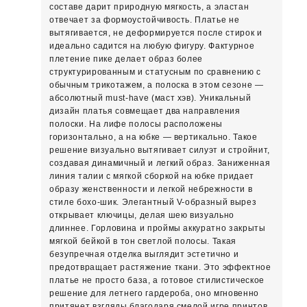
составе дарит природную мягкость, а эластан
отвечает за формоустойчивость. Платье не
вытягивается, не деформируется после стирок и
идеально садится на любую фигуру. Фактурное
плетение пике делает образ более
структурированным и статусным по сравнению с
обычным трикотажем, а полоска в этом сезоне —
абсолютный must-have (маст хэв). Уникальный
дизайн платья совмещает два направления
полоски. На лифе полосы расположены
горизонтально, а на юбке — вертикально. Такое
решение визуально вытягивает силуэт и стройнит,
создавая динамичный и легкий образ. Заниженная
линия талии с мягкой сборкой на юбке придает
образу женственности и легкой небрежности в
стиле бохо-шик. Элегантный V-образный вырез
открывает ключицы, делая шею визуально
длиннее. Горловина и проймы аккуратно закрыты
мягкой бейкой в тон светлой полосы. Такая
безупречная отделка выглядит эстетично и
предотвращает растяжение ткани. Это эффектное
платье не просто база, а готовое стилистическое
решение для летнего гардероба, оно мгновенно
притянет взгляды благодаря смелой игре принтов.