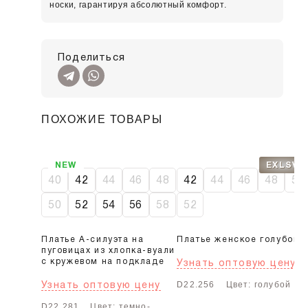
носки, гарантируя абсолютный комфорт.
Поделиться
ПОХОЖИЕ ТОВАРЫ
SALE
NEW
EXLSV
40
42
44
46
48
42
44
46
48
50
50
52
54
56
58
52
Платье А-силуэта на
Платье женское голубой
пуговицах из хлопка-вуали
с кружевом на подкладе
Узнать оптовую цену
Узнать оптовую цену
D22.256
Цвет: голубой
D22.281
Цвет: темно-