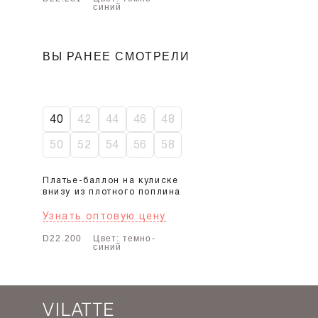
синий
ВЫ РАНЕЕ СМОТРЕЛИ
-50%
40
42
44
46
48
50
52
54
56
58
Платье-баллон на кулиске
внизу из плотного поплина
Узнать оптовую цену
D22.200
Цвет: темно-
синий