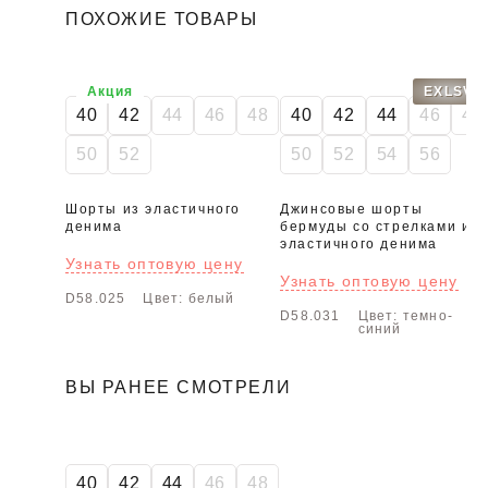
ПОХОЖИЕ ТОВАРЫ
Акция
EXLSV
40
42
44
46
48
40
42
44
46
48
50
52
50
52
54
56
Шорты из эластичного
Джинсовые шорты
денима
бермуды со стрелками из
эластичного денима
Узнать оптовую цену
Узнать оптовую цену
D58.025
Цвет: белый
D58.031
Цвет: темно-
синий
ВЫ РАНЕЕ СМОТРЕЛИ
-50%
40
42
44
46
48