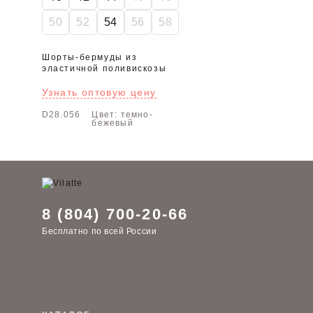
50
52
54
56
58
Шорты-бермуды из
эластичной поливискозы
Узнать оптовую цену
D28.056
Цвет: темно-
бежевый
8 (804) 700-20-66
Бесплатно по всей России