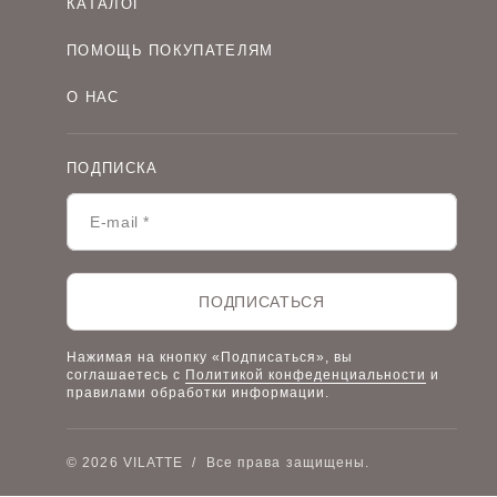
КАТАЛОГ
Женская одежда оптом
ПОМОЩЬ ПОКУПАТЕЛЯМ
Мужская одежда оптом
Как оформить заказ
Детская одежда оптом
О НАС
Оплата и доставка
О компании
Договор-оферта
Политика конфиденциальности
Условия сотрудничества
ПОДПИСКА
Контакты
Таблицы размеров
Наши дилеры
Lookbook
Честный знак
Наш розничный интернет-магазин
ПОДПИСАТЬСЯ
Работа в компании
Нажимая на кнопку «Подписаться», вы
соглашаетесь с
Политикой конфеденциальности
и
правилами обработки информации.
© 2026 VILATTE
/
Все права защищены.