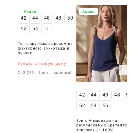
Акция
Акция
42
44
46
48
50
52
54
56
Топ с круглым вырезом из
фактурного трикотажа в
рубчик
Узнать оптовую цену
D43.233
Цвет: лимонный
42
44
46
48
50
52
54
56
Топ с V-вырезом на
регулируемых бретелях-
завязках из 100%