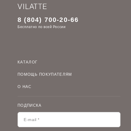
8 (804) 700-20-66
Бесплатно по всей России
КАТАЛОГ
Женская одежда оптом
ПОМОЩЬ ПОКУПАТЕЛЯМ
Мужская одежда оптом
Как оформить заказ
Детская одежда оптом
О НАС
Оплата и доставка
О компании
Договор-оферта
Политика конфиденциальности
Условия сотрудничества
ПОДПИСКА
Контакты
Таблицы размеров
Наши дилеры
Lookbook