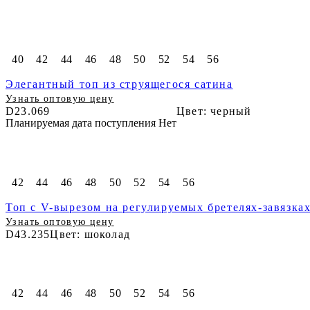
40
42
44
46
48
50
52
54
56
Элегантный топ из струящегося сатина
Узнать оптовую цену
D23.069
Цвет: черный
Планируемая дата поступления Нет
42
44
46
48
50
52
54
56
Топ с V-вырезом на регулируемых бретелях-завязка
Узнать оптовую цену
D43.235
Цвет: шоколад
42
44
46
48
50
52
54
56