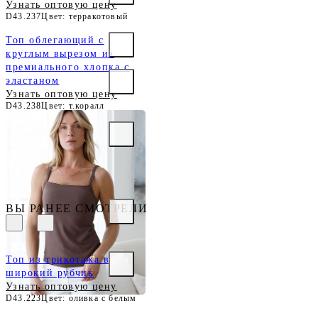
Узнать оптовую цену
D43.237
Цвет: терракотовый
Топ облегающий с
круглым вырезом из
премиального хлопка с
эластаном
Узнать оптовую цену
D43.238
Цвет: т.коралл
Топ с двуслойной зоной
бра на бретелях из
хлопка
Узнать оптовую цену
D43.168
Цвет: темный кофе
ВЫ РАНЕЕ СМОТРЕЛИ
Топ из трикотажа в
широкий рубчик
Узнать оптовую цену
D43.223
Цвет: оливка с белым