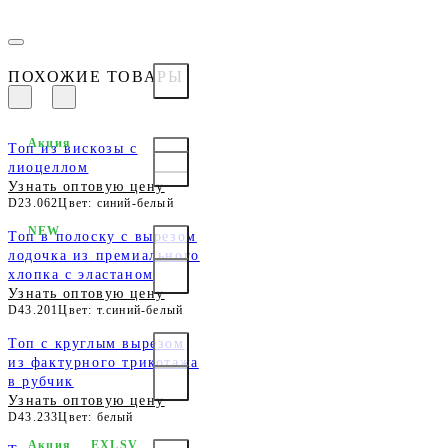
ПОХОЖИЕ ТОВАРЫ
Акция
Топ из вискозы с
лиоцеллом
Узнать оптовую цену
D23.062
Цвет: синий-белый
NEW
Топ в полоску с вырезом
лодочка из премиального
хлопка с эластаном
Узнать оптовую цену
D43.201
Цвет: т.синий-белый
Топ с круглым вырезом
из фактурного трикотажа
в рубчик
Узнать оптовую цену
D43.233
Цвет: белый
Акция
EXLSV