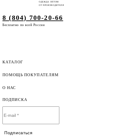
ОДЕЖДА ОПТОМ
ОТ ПРОИЗВОДИТЕЛЯ
8 (804) 700-20-66
Бесплатно по всей России
КАТАЛОГ
ПОМОЩЬ ПОКУПАТЕЛЯМ
Женская одежда оптом
Мужская одежда оптом
О НАС
Как оформить заказ
Детская одежда оптом
Оплата и доставка
ПОДПИСКА
О компании
Договор-оферта
Политика конфиденциальности
Условия сотрудничества
Контакты
Таблицы размеров
Наши дилеры
Подписаться
Lookbook