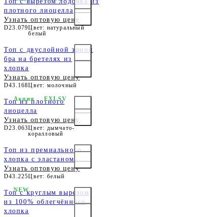
Топ c вырезом лодочка из
плотного лиоцелла
Узнать оптовую цену
D23.079
Цвет: натуральный
белый
Топ с двуслойной зоной
бра на бретелях из
хлопка
Узнать оптовую цену
D43.168
Цвет: молочный
Акция
EXLSV
Топ из плотного
лиоцелла
Узнать оптовую цену
D23.063
Цвет: дымчато-
коралловый
Топ из премиального
хлопка с эластаном
Узнать оптовую цену
D43.225
Цвет: белый
NEW
Топ с круглым вырезом
из 100% облегчённого
хлопка