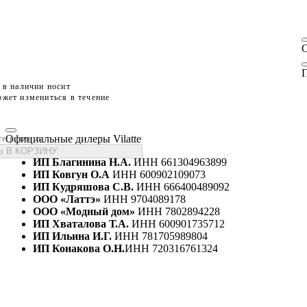
П
 в наличии носит
жет измениться в течение
Официальные дилеры Vilatte
те размеры
 В КОРЗИНУ
ИП Благинина Н.А.
ИНН 661304963899
ИП Ковгун О.А
ИНН 600902109073
ИП Кудряшова С.В.
ИНН 666400489092
ООО «Латтэ»
ИНН 9704089178
ООО «Модный дом»
ИНН 7802894228
ИП Хваталова Т.А.
ИНН 600901735712
ИП Ильина И.Г.
ИНН 781705989804
ИП Конакова О.Н.
ИНН 720316761324