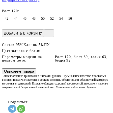
Подобрать свой размер
Рост 170:
42
44
46
48
50
52
54
56
ДОБАВИТЬ В КОРЗИНУ
Состав:
95%Хлопок 5%ПУ
Цвет:
оливка с белым
Параметры модели на
Рост 170, бюст 89, талия 63,
первом фото:
бедра 92
Описание товара
Топ выполнен из трикотажа в широкий рубчик. Премиальное качество хлопковых
волокон и наличие эластана в составе изделия, обеспечивают абсолютный комфорт,
не сковывая движений. Изделие обладает хорошей формоустойчивостью и надолго
сохранит свой безупречный внешний вид. Металлический логотип бренда.
Поделиться