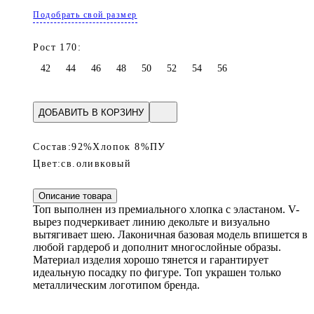
Подобрать свой размер
Рост 170:
42
44
46
48
50
52
54
56
ДОБАВИТЬ В КОРЗИНУ
Состав:
92%Хлопок 8%ПУ
Цвет:
св.оливковый
Описание товара
Топ выполнен из премиального хлопка с эластаном. V-
вырез подчеркивает линию декольте и визуально
вытягивает шею. Лаконичная базовая модель впишется в
любой гардероб и дополнит многослойные образы.
Материал изделия хорошо тянется и гарантирует
идеальную посадку по фигуре. Топ украшен только
металлическим логотипом бренда.