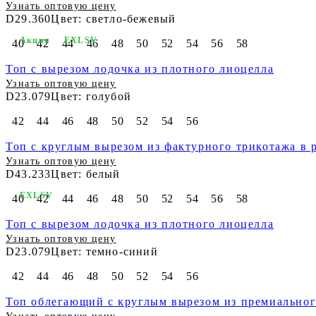
Узнать оптовую цену
D29.360
Цвет: светло-бежевый
Акция
EXLSV
40
42
44
46
48
50
52
54
56
58
Топ c вырезом лодочка из плотного лиоцелла
Узнать оптовую цену
D23.079
Цвет: голубой
42
44
46
48
50
52
54
56
Топ с круглым вырезом из фактурного трикотажа в 
Узнать оптовую цену
D43.233
Цвет: белый
EXLSV
40
42
44
46
48
50
52
54
56
58
Топ c вырезом лодочка из плотного лиоцелла
Узнать оптовую цену
D23.079
Цвет: темно-синий
42
44
46
48
50
52
54
56
Топ облегающий с круглым вырезом из премиальног