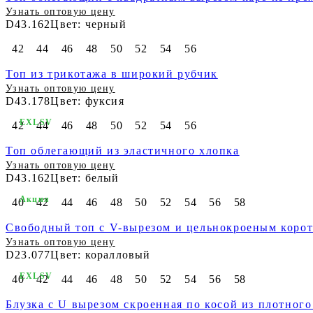
Узнать оптовую цену
D43.162
Цвет: черный
42
44
46
48
50
52
54
56
Топ из трикотажа в широкий рубчик
Узнать оптовую цену
D43.178
Цвет: фуксия
EXLSV
42
44
46
48
50
52
54
56
Топ облегающий из эластичного хлопка
Узнать оптовую цену
D43.162
Цвет: белый
Акция
40
42
44
46
48
50
52
54
56
58
Свободный топ с V-вырезом и цельнокроеным корот
Узнать оптовую цену
D23.077
Цвет: коралловый
EXLSV
40
42
44
46
48
50
52
54
56
58
Блузка с U вырезом скроенная по косой из плотного