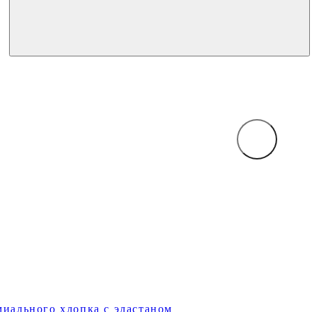
миального хлопка с эластаном