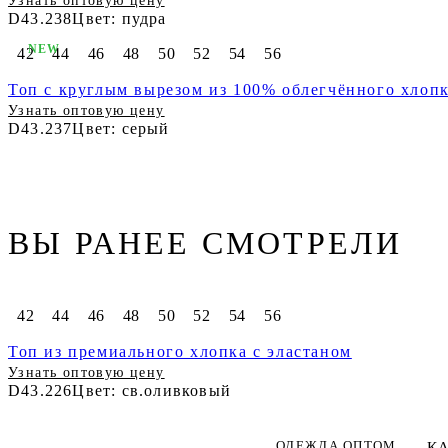
Узнать оптовую цену
D43.238
Цвет: пудра
NEW
42
44
46
48
50
52
54
56
Топ с круглым вырезом из 100% облегчённого хлоп
Узнать оптовую цену
D43.237
Цвет: серый
ВЫ РАНЕЕ СМОТРЕЛИ
42
44
46
48
50
52
54
56
Топ из премиального хлопка с эластаном
Узнать оптовую цену
D43.226
Цвет: св.оливковый
ОДЕЖДА ОПТОМ
К