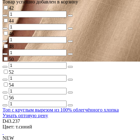
Товар успешно добавлен в корзину
42
44
46
48
50
52
54
56
Топ с круглым вырезом из 100% облегчённого хлопка
Узнать оптовую цену
D43.237
Цвет: т.синий
NEW