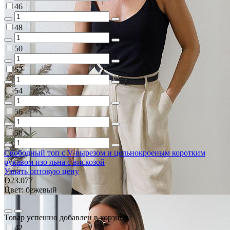
46
48
50
52
54
56
58
Свободный топ с V-вырезом и цельнокроеным коротким
рукавом изо льна с вискозой
Узнать оптовую цену
D23.077
Цвет: бежевый
Товар успешно добавлен в корзину
42