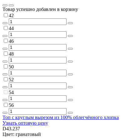
Товар успешно добавлен в корзину
42
44
46
48
50
52
54
56
Топ с круглым вырезом из 100% облегчённого хлопка
Узнать оптовую цену
D43.237
Цвет: гранатовый