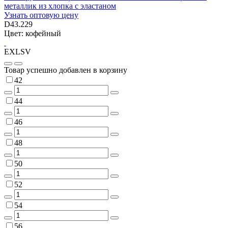
металлик из хлопка с эластаном
Узнать оптовую цену
D43.229
Цвет: кофейный
EXLSV
Товар успешно добавлен в корзину
42
44
46
48
50
52
54
56