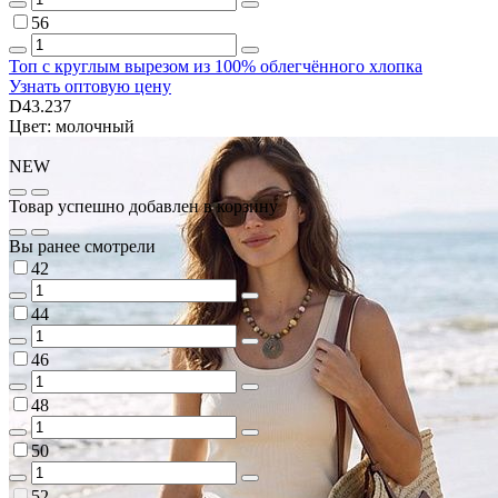
56
Топ с круглым вырезом из 100% облегчённого хлопка
Узнать оптовую цену
D43.237
Цвет: молочный
NEW
Товар успешно добавлен в корзину
Вы ранее смотрели
42
44
46
48
50
52