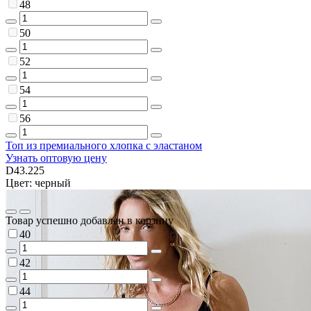
48
50
52
54
56
Топ из премиального хлопка с эластаном
Узнать оптовую цену
D43.225
Цвет: черный
Товар успешно добавлен в корзину
40
42
44