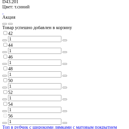
D43.201
Цвет: т.синий
Акция
Товар успешно добавлен в корзину
42
44
46
48
50
52
54
56
Топ в рубчик с широкими лямками с матовым покрытием