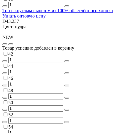
Топ с круглым вырезом из 100% облегчённого хлопка
Узнать оптовую цену
D43.237
Цвет: пудра
NEW
Товар успешно добавлен в корзину
42
44
46
48
50
52
54