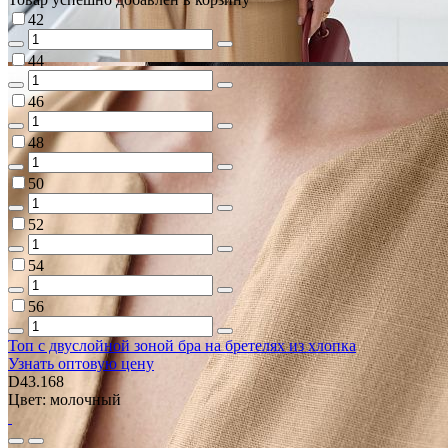
42
44
46
48
50
52
54
56
Топ с двуслойной зоной бра на бретелях из хлопка
Узнать оптовую цену
D43.168
Цвет: молочный