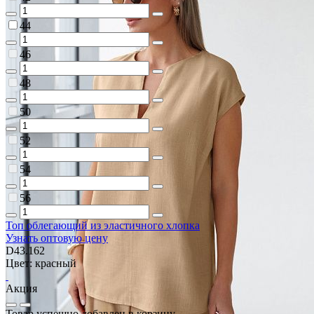
44
46
48
50
52
54
56
Топ облегающий из эластичного хлопка
Узнать оптовую цену
D43.162
Цвет: красный
Акция
Товар успешно добавлен в корзину