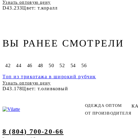
Узнать оптовую цену
D43.233
Цвет: т.коралл
ВЫ РАНЕЕ СМОТРЕЛИ
42
44
46
48
50
52
54
56
Топ из трикотажа в широкий рубчик
Узнать оптовую цену
D43.178
Цвет: т.оливковый
ОДЕЖДА ОПТОМ
К
ОТ ПРОИЗВОДИТЕЛЯ
8 (804) 700-20-66