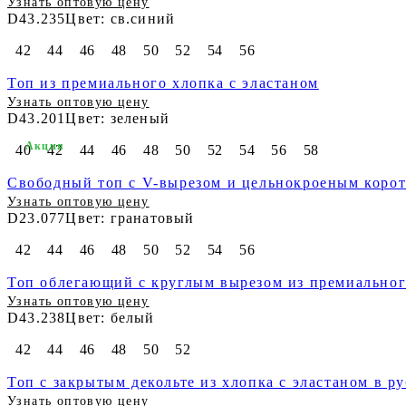
Узнать оптовую цену
D43.235
Цвет: св.синий
42
44
46
48
50
52
54
56
Топ из премиального хлопка с эластаном
Узнать оптовую цену
D43.201
Цвет: зеленый
Акция
40
42
44
46
48
50
52
54
56
58
Свободный топ с V-вырезом и цельнокроеным корот
Узнать оптовую цену
D23.077
Цвет: гранатовый
42
44
46
48
50
52
54
56
Топ облегающий с круглым вырезом из премиальног
Узнать оптовую цену
D43.238
Цвет: белый
42
44
46
48
50
52
Топ с закрытым декольте из хлопка с эластаном в 
Узнать оптовую цену