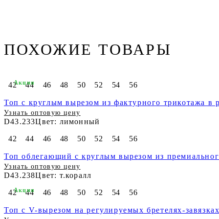
ПОХОЖИЕ ТОВАРЫ
Акция
42
44
46
48
50
52
54
56
Топ с круглым вырезом из фактурного трикотажа в 
Узнать оптовую цену
D43.233
Цвет: лимонный
42
44
46
48
50
52
54
56
Топ облегающий с круглым вырезом из премиальног
Узнать оптовую цену
D43.238
Цвет: т.коралл
Акция
42
44
46
48
50
52
54
56
Топ с V-вырезом на регулируемых бретелях-завязка