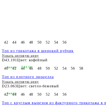
42
44
46
48
50
52
54
56
Топ из трикотажа в широкий рубчик
Узнать оптовую цену
D43.191
Цвет: кофейный
Акция
EXLSV
40
42
44
46
48
50
52
54
56
58
Топ из плотного лиоцелла
Узнать оптовую цену
D23.063
Цвет: светло-бежевый
Акция
42
44
46
48
50
52
54
56
Топ с круглым вырезом из фактурного трикотажа в 