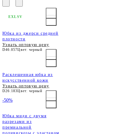
EXLSV
Юбка из джерси средней
плотности
Узнать оптовую цену
D46.057
Цвет: черный
Расклешенная юбка из
искусственной кожи
Узнать оптовую цену
D26.183
Цвет: черный
-50%
Юбка миди с двумя
разрезами из
премиальной
поливискозы с эластаном