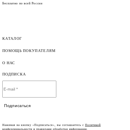
Бесплатно по всей России
КАТАЛОГ
ПОМОЩЬ ПОКУПАТЕЛЯМ
Женская одежда оптом
Мужская одежда оптом
О НАС
Как оформить заказ
Детская одежда оптом
Оплата и доставка
ПОДПИСКА
О компании
Договор-оферта
Политика конфиденциальности
Условия сотрудничества
Контакты
Таблицы размеров
Наши дилеры
Подписаться
Lookbook
Честный знак
Наш розничный интернет-магазин
Нажимая на кнопку «Подписаться», вы соглашаетесь с
Политикой
конфеденциальности
и правилами обработки информации.