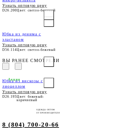
микро-вельвета
Узнать оптовую цену
D26.200
Цвет: светло-бежевый
Юбка из денима с
эластаном
Узнать оптовую цену
D56.114
Цвет: светло-бежевый
ВЫ РАНЕЕ СМОТРЕЛИ
Акция
Юбка из вискозы с
лиоцеллом
Узнать оптовую цену
D26.195
Цвет: бежевый-
коричневый
ОДЕЖДА ОПТОМ
ОТ ПРОИЗВОДИТЕЛЯ
8 (804) 700-20-66