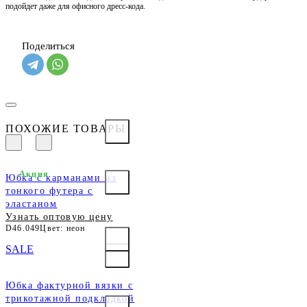
подойдет даже для офисного дресс-кода.
Поделиться
ПОХОЖИЕ ТОВАРЫ
Акция
Юбка с карманами из
тонкого футера с
эластаном
Узнать оптовую цену
D46.049
Цвет: неон
SALE
Юбка фактурной вязки с
трикотажной подкладкой