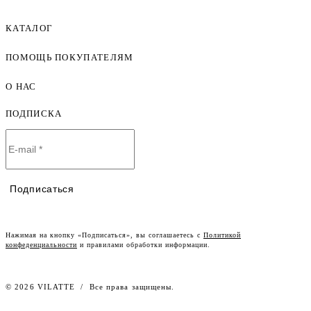
КАТАЛОГ
ПОМОЩЬ ПОКУПАТЕЛЯМ
Женская одежда оптом
Мужская одежда оптом
О НАС
Как оформить заказ
Детская одежда оптом
Оплата и доставка
ПОДПИСКА
О компании
Договор-оферта
Политика конфиденциальности
Условия сотрудничества
Контакты
Таблицы размеров
Наши дилеры
Подписаться
Lookbook
Честный знак
Наш розничный интернет-магазин
Нажимая на кнопку «Подписаться», вы соглашаетесь с
Политикой
конфеденциальности
и правилами обработки информации.
Работа в компании
© 2026 VILATTE
/
Все права защищены.