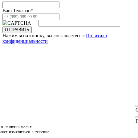
Ваш Телефон
*
ОТПРАВИТЬ
Нажимая на кнопку, вы соглашаетесь с
Политика
конфиденциальности
П
 в наличии носит
жет измениться в течение