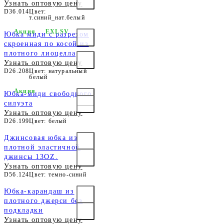
Узнать оптовую цену
D36.014
Цвет:
т.синий_нат.белый
Акция
EXLSV
Юбка миди с разрезом
скроенная по косой из
плотного лиоцелла
Узнать оптовую цену
D26.208
Цвет: натуральный
белый
Акция
Юбка-миди свободного
силуэта
Узнать оптовую цену
D26.199
Цвет: белый
Джинсовая юбка из
плотной эластичной
джинсы 13OZ.
Узнать оптовую цену
D56.124
Цвет: темно-синий
Юбка-карандаш из
плотного джерси без
подкладки
Узнать оптовую цену