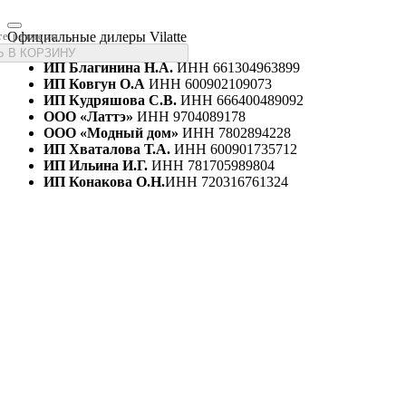
Официальные дилеры Vilatte
те размеры
 В КОРЗИНУ
ИП Благинина Н.А.
ИНН 661304963899
ИП Ковгун О.А
ИНН 600902109073
ИП Кудряшова С.В.
ИНН 666400489092
ООО «Латтэ»
ИНН 9704089178
ООО «Модный дом»
ИНН 7802894228
ИП Хваталова Т.А.
ИНН 600901735712
ИП Ильина И.Г.
ИНН 781705989804
ИП Конакова О.Н.
ИНН 720316761324