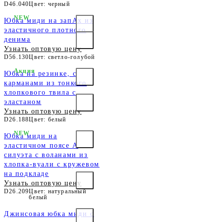
D46.040
Цвет: черный
NEW
Юбка миди на запАх из
эластичного плотного
денима
Узнать оптовую цену
D56.130
Цвет: светло-голубой
Акция
Юбка на резинке, с
карманами из тонкого
хлопкового твила с
эластаном
Узнать оптовую цену
D26.188
Цвет: белый
NEW
Юбка миди на
эластичном поясе А
силуэта с воланами из
хлопка-вуали с кружевом
на подкладе
Узнать оптовую цену
D26.209
Цвет: натуральный
белый
Джинсовая юбка миди с