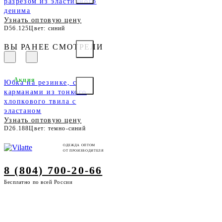
разрезом из эластичного
денима
Узнать оптовую цену
D56.125
Цвет: синий
ВЫ РАНЕЕ СМОТРЕЛИ
Акция
Юбка на резинке, с
карманами из тонкого
хлопкового твила с
эластаном
Узнать оптовую цену
D26.188
Цвет: темно-синий
ОДЕЖДА ОПТОМ
ОТ ПРОИЗВОДИТЕЛЯ
8 (804) 700-20-66
Бесплатно по всей России