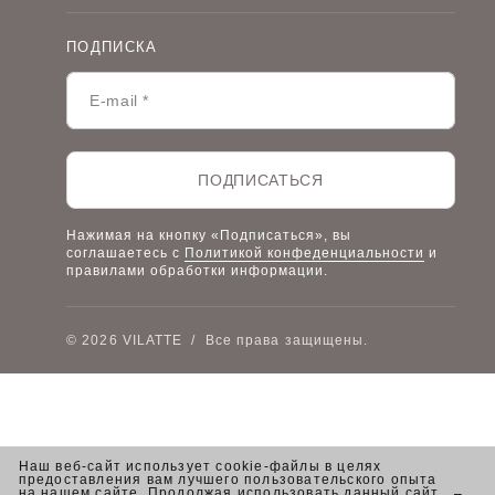
О компании
Договор-оферта
Политика конфиденциальности
Условия сотрудничества
ПОДПИСКА
Контакты
Таблицы размеров
Наши дилеры
Lookbook
Честный знак
Наш розничный интернет-магазин
ПОДПИСАТЬСЯ
Работа в компании
Нажимая на кнопку «Подписаться», вы
соглашаетесь с
Политикой конфеденциальности
и
правилами обработки информации.
© 2026 VILATTE
/
Все права защищены.
Наш веб-сайт использует cookie-файлы в целях
предоставления вам лучшего пользовательского опыта
на нашем сайте. Продолжая использовать данный сайт,