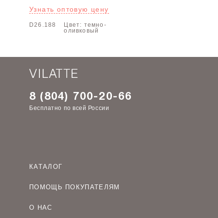
Узнать оптовую цену
D26.188
Цвет: темно-
оливковый
8 (804) 700-20-66
Бесплатно по всей России
КАТАЛОГ
Женская одежда оптом
ПОМОЩЬ ПОКУПАТЕЛЯМ
Мужская одежда оптом
Как оформить заказ
Детская одежда оптом
О НАС
Оплата и доставка