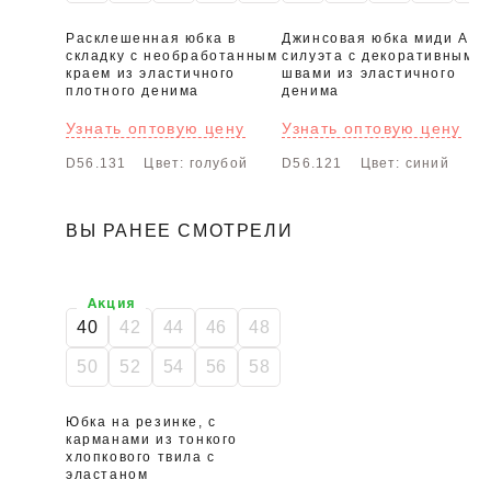
Расклешенная юбка в
Джинсовая юбка миди А
складку с необработанным
силуэта с декоративными
краем из эластичного
швами из эластичного
плотного денима
денима
Узнать оптовую цену
Узнать оптовую цену
D56.131
Цвет: голубой
D56.121
Цвет: синий
ВЫ РАНЕЕ СМОТРЕЛИ
Акция
40
42
44
46
48
50
52
54
56
58
Юбка на резинке, с
карманами из тонкого
хлопкового твила с
эластаном