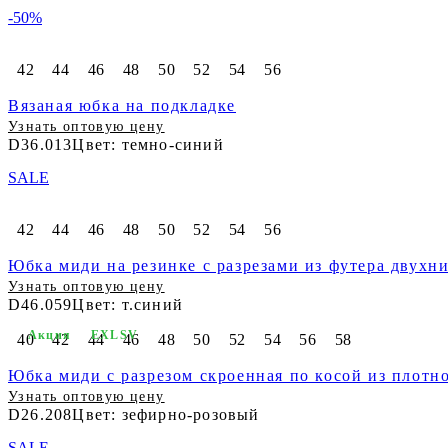
-50%
42
44
46
48
50
52
54
56
Вязаная юбка на подкладке
Узнать оптовую цену
D36.013
Цвет: темно-синий
SALE
42
44
46
48
50
52
54
56
Юбка миди на резинке с разрезами из футера двухни
Узнать оптовую цену
D46.059
Цвет: т.синий
Акция
EXLSV
40
42
44
46
48
50
52
54
56
58
Юбка миди с разрезом скроенная по косой из плотн
Узнать оптовую цену
D26.208
Цвет: зефирно-розовый
SALE