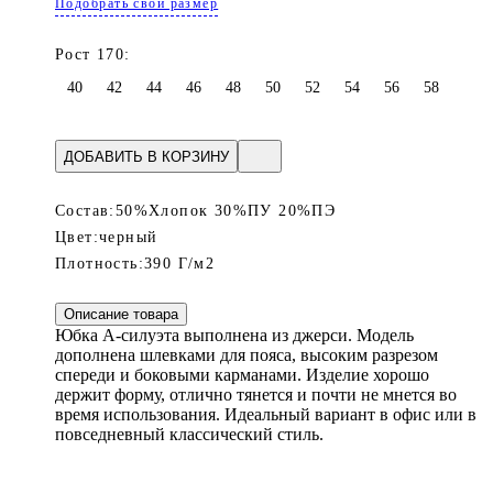
Подобрать свой размер
Рост 170:
40
42
44
46
48
50
52
54
56
58
ДОБАВИТЬ В КОРЗИНУ
Состав:
50%Хлопок 30%ПУ 20%ПЭ
Цвет:
черный
Плотность:
390 Г/м2
Описание товара
Юбка А-силуэта выполнена из джерси. Модель
дополнена шлевками для пояса, высоким разрезом
спереди и боковыми карманами. Изделие хорошо
держит форму, отлично тянется и почти не мнется во
время использования. Идеальный вариант в офис или в
повседневный классический стиль.