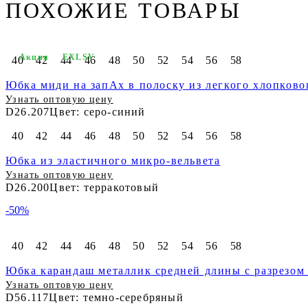
ПОХОЖИЕ ТОВАРЫ
Акция
EXLSV
40
42
44
46
48
50
52
54
56
58
Юбка миди на запАх в полоску из легкого хлопково
Узнать оптовую цену
D26.207
Цвет: серо-синий
40
42
44
46
48
50
52
54
56
58
Юбка из эластичного микро-вельвета
Узнать оптовую цену
D26.200
Цвет: терракотовый
-50%
40
42
44
46
48
50
52
54
56
58
Юбка карандаш металлик средней длины с разрезом 
Узнать оптовую цену
D56.117
Цвет: темно-серебряный