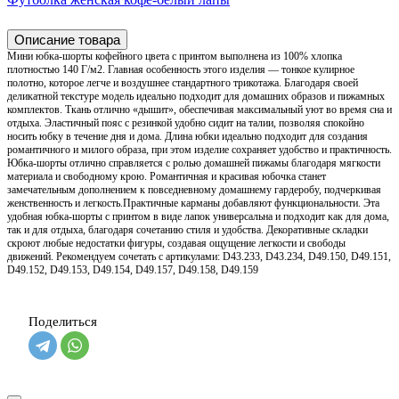
Описание товара
Мини юбка-шорты кофейного цвета с принтом выполнена из 100% хлопка
плотностью 140 Г/м2. Главная особенность этого изделия — тонкое кулирное
полотно, которое легче и воздушнее стандартного трикотажа. Благодаря своей
деликатной текстуре модель идеально подходит для домашних образов и пижамных
комплектов. Ткань отлично «дышит», обеспечивая максимальный уют во время сна и
отдыха. Эластичный пояс с резинкой удобно сидит на талии, позволяя спокойно
носить юбку в течение дня и дома. Длина юбки идеально подходит для создания
романтичного и милого образа, при этом изделие сохраняет удобство и практичность.
Юбка-шорты отлично справляется с ролью домашней пижамы благодаря мягкости
материала и свободному крою. Романтичная и красивая юбочка станет
замечательным дополнением к повседневному домашнему гардеробу, подчеркивая
женственность и легкость.Практичные карманы добавляют функциональности. Эта
удобная юбка-шорты с принтом в виде лапок универсальна и подходит как для дома,
так и для отдыха, благодаря сочетанию стиля и удобства. Декоративные складки
скроют любые недостатки фигуры, создавая ощущение легкости и свободы
движений. Рекомендуем сочетать с артикулами: D43.233, D43.234, D49.150, D49.151,
D49.152, D49.153, D49.154, D49.157, D49.158, D49.159
Поделиться