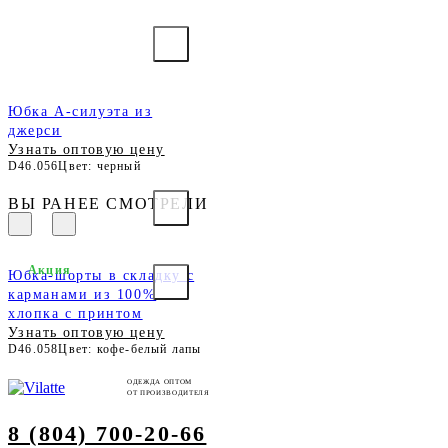
Юбка А-силуэта из
джерси
Узнать оптовую цену
D46.056
Цвет: черный
ВЫ РАНЕЕ СМОТРЕЛИ
Акция
Юбка-шорты в складку с
карманами из 100%
хлопка с принтом
Узнать оптовую цену
D46.058
Цвет: кофе-белый лапы
ОДЕЖДА ОПТОМ
ОТ ПРОИЗВОДИТЕЛЯ
8 (804) 700-20-66