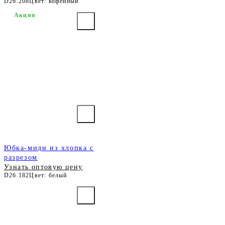
D26.208
Цвет: кофейный
Акция
Юбка-миди из хлопка с
разрезом
Узнать оптовую цену
D26.182
Цвет: белый