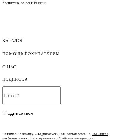
Бесплатно по всей России
КАТАЛОГ
ПОМОЩЬ ПОКУПАТЕЛЯМ
Женская одежда оптом
Мужская одежда оптом
О НАС
Как оформить заказ
Детская одежда оптом
Оплата и доставка
ПОДПИСКА
О компании
Договор-оферта
Политика конфиденциальности
Условия сотрудничества
Контакты
Таблицы размеров
Наши дилеры
Подписаться
Lookbook
Честный знак
Наш розничный интернет-магазин
Нажимая на кнопку «Подписаться», вы соглашаетесь с
Политикой
конфеденциальности
и правилами обработки информации.
Работа в компании