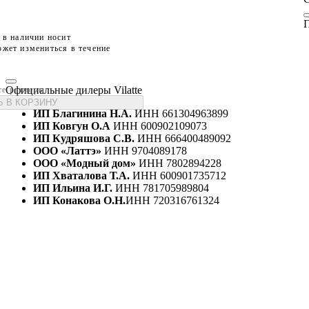
П
 в наличии носит
жет измениться в течение
Официальные дилеры Vilatte
те размеры
 В КОРЗИНУ
ИП Благинина Н.А.
ИНН 661304963899
ИП Ковгун О.А
ИНН 600902109073
ИП Кудряшова С.В.
ИНН 666400489092
ООО «Латтэ»
ИНН 9704089178
ООО «Модный дом»
ИНН 7802894228
ИП Хваталова Т.А.
ИНН 600901735712
ИП Ильина И.Г.
ИНН 781705989804
ИП Конакова О.Н.
ИНН 720316761324