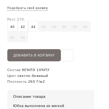
Подобрать свой размер
Рост 170:
40
42
44
46
48
50
52
54
56
58
ДОБАВИТЬ В КОРЗИНУ
Состав:
90%ПЭ 10%ПУ
Цвет:
светло-бежевый
Плотность:
260 Г/м2
Описание товара
Юбка выполнена из мягкой