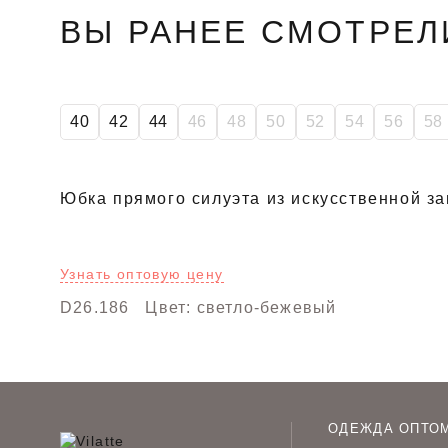
ВЫ РАНЕЕ СМОТРЕЛ
SALE
40
42
44
46
48
50
52
54
56
58
Юбка прямого силуэта из искусственной з
Узнать оптовую цену
D26.186
Цвет: светло-бежевый
ОДЕЖДА ОПТО