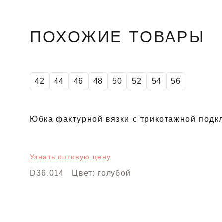
ПОХОЖИЕ ТОВАРЫ
SALE
42
44
46
48
50
52
54
56
Юбка фактурной вязки с трикотажной подк
Узнать оптовую цену
D36.014
Цвет: голубой