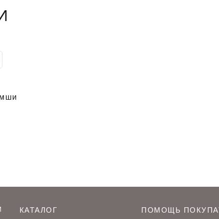
И
амши
М
КАТАЛОГ
ПОМОЩЬ ПОКУПА