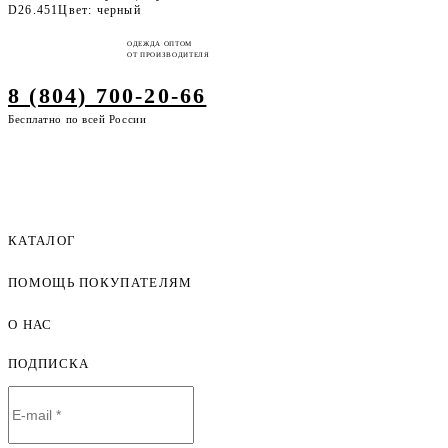
D26.451
Цвет: черный
ОДЕЖДА ОПТОМ
ОТ ПРОИЗВОДИТЕЛЯ
8 (804) 700-20-66
Бесплатно по всей России
КАТАЛОГ
ПОМОЩЬ ПОКУПАТЕЛЯМ
Женская одежда оптом
Мужская одежда оптом
О НАС
Как оформить заказ
Детская одежда оптом
Оплата и доставка
ПОДПИСКА
О компании
Договор-оферта
Политика конфиденциальности
Условия сотрудничества
Контакты
Таблицы размеров