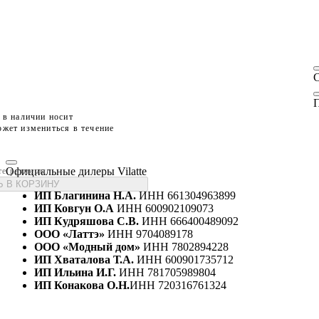
П
 в наличии носит
жет измениться в течение
Официальные дилеры Vilatte
те размеры
 В КОРЗИНУ
ИП Благинина Н.А.
ИНН 661304963899
ИП Ковгун О.А
ИНН 600902109073
ИП Кудряшова С.В.
ИНН 666400489092
ООО «Латтэ»
ИНН 9704089178
ООО «Модный дом»
ИНН 7802894228
ИП Хваталова Т.А.
ИНН 600901735712
ИП Ильина И.Г.
ИНН 781705989804
ИП Конакова О.Н.
ИНН 720316761324