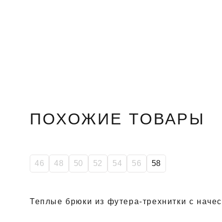
ПОХОЖИЕ ТОВАРЫ
46
48
50
52
54
56
58
Теплые брюки из футера-трехнитки с наче