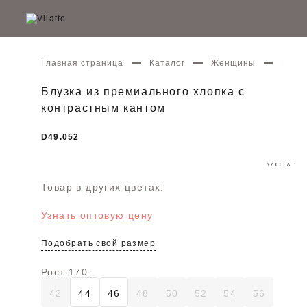
Главная страница
Каталог
Женщины
Блузк
Блузка из премиального хлопка с
контрастным кантом
D49.052
Товар в других цветах:
Узнать оптовую цену
Подобрать свой размер
Рост 170:
42
44
46
48
50
52
54
56