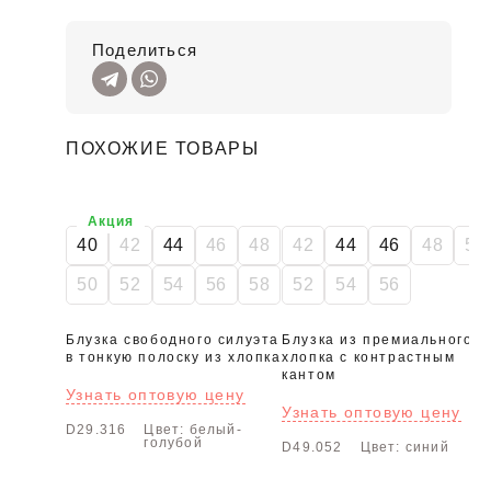
Поделиться
ПОХОЖИЕ ТОВАРЫ
SALE
Акция
40
42
44
46
48
42
44
46
48
50
50
52
54
56
58
52
54
56
Блузка свободного силуэта
Блузка из премиального
в тонкую полоску из хлопка
хлопка с контрастным
кантом
Узнать оптовую цену
Узнать оптовую цену
D29.316
Цвет: белый-
голубой
D49.052
Цвет: синий