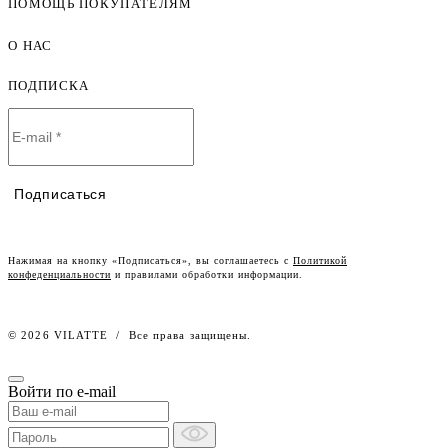
ПОМОЩЬ ПОКУПАТЕЛЯМ
Женская одежда оптом
Мужская одежда оптом
О НАС
Как оформить заказ
Детская одежда оптом
Оплата и доставка
ПОДПИСКА
О компании
Договор-оферта
Политика конфиденциальности
Условия сотрудничества
Контакты
Таблицы размеров
Наши дилеры
Подписаться
Lookbook
Честный знак
Наш розничный интернет-магазин
Нажимая на кнопку «Подписаться», вы соглашаетесь с
Политикой
конфеденциальности
и правилами обработки информации.
Работа в компании
© 2026 VILATTE
/
Все права защищены.
Войти по e-mail