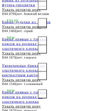
Брюки из петельчатого
футера-трехнитки
Узнать оптовую цену
D44.079
Цвет: бежевый меланж
EXLSV
Брюки-дудочки из джерси
Узнать оптовую цену
D44.146
Цвет: серый
NEW
Брюки прямые с тонким
поясом на резинке из
эластичного хлопка
Узнать оптовую цену
D44.167
Цвет: т.коралл
Укороченные брюки из
эластичного хлопка с
контрастным кантом
Узнать оптовую цену
D44.154
Цвет: т.оливковый
NEW
Брюки прямые с тонким
поясом на резинке из
эластичного хлопка
Узнать оптовую цену
D44.167
Цвет: шоколад