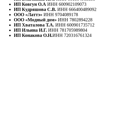
ИП Ковгун О.А
ИНН 600902109073
ИП Кудряшова С.В.
ИНН 666400489092
ООО «Латтэ»
ИНН 9704089178
ООО «Модный дом»
ИНН 7802894228
ИП Хваталова Т.А.
ИНН 600901735712
ИП Ильина И.Г.
ИНН 781705989804
ИП Конакова О.Н.
ИНН 720316761324