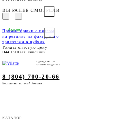
ВЫ РАНЕЕ СМОТРЕЛИ
Акция
Прямые брюки с поясом
на резинке из фактурного
трикотажа в рубчик
Узнать оптовую цену
D44.161
Цвет: лимонный
ОДЕЖДА ОПТОМ
ОТ ПРОИЗВОДИТЕЛЯ
8 (804) 700-20-66
Бесплатно по всей России
КАТАЛОГ