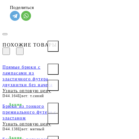
Поделиться
ПОХОЖИЕ ТОВАРЫ
Прямые брюки с
лампасами из
эластичного футера
двухнитки без начеса
Узнать оптовую цену
D44.164
Цвет: т.синий
Акция
Брюки из тонкого
премиального футера с
эластаном
Узнать оптовую цену
D44.138
Цвет: мятный
Акция