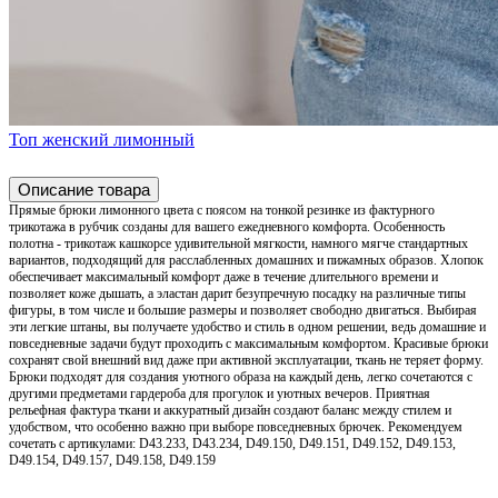
Топ женский лимонный
Описание товара
Прямые брюки лимонного цвета с поясом на тонкой резинке из фактурного
трикотажа в рубчик созданы для вашего ежедневного комфорта. Особенность
полотна - трикотаж кашкорсе удивительной мягкости, намного мягче стандартных
вариантов, подходящий для расслабленных домашних и пижамных образов. Хлопок
обеспечивает максимальный комфорт даже в течение длительного времени и
позволяет коже дышать, а эластан дарит безупречную посадку на различные типы
фигуры, в том числе и большие размеры и позволяет свободно двигаться. Выбирая
эти легкие штаны, вы получаете удобство и стиль в одном решении, ведь домашние и
повседневные задачи будут проходить с максимальным комфортом. Красивые брюки
сохранят свой внешний вид даже при активной эксплуатации, ткань не теряет форму.
Брюки подходят для создания уютного образа на каждый день, легко сочетаются с
другими предметами гардероба для прогулок и уютных вечеров. Приятная
рельефная фактура ткани и аккуратный дизайн создают баланс между стилем и
удобством, что особенно важно при выборе повседневных брючек. Рекомендуем
сочетать с артикулами: D43.233, D43.234, D49.150, D49.151, D49.152, D49.153,
D49.154, D49.157, D49.158, D49.159