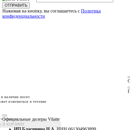
ОТПРАВИТЬ
Нажимая на кнопку, вы соглашаетесь с
Политика
конфиденциальности
П
 в наличии носит
жет измениться в течение
Официальные дилеры Vilatte
те размеры
 В КОРЗИНУ
ИП Благинина Н.А.
ИНН 661304963899