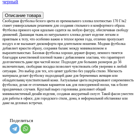
черный
Описание товара
Свободная футболка белого цвета из премиального хлопка плотностью 170 Г/м2
станет универсальным решением для создания стильного и комфортного образа.
Футболка прямого кроя идеально садится на любую фигуру, обеспечивая свободу
движений. Дышащая ткань из натурального хлопка делает изделие легким и
приятным к телу, что особенно важно в теплое время года, отлично пропускает
воздух и не вызывает дискомфорта при длительном ношении. Модная футболка
добавляет яркости образу, сохраняя баланс между минимализмом и
выразительностью. Базовая футболка хорошо держит форму, немного тянется
благодаря качественной плотной ткани с добавлением эластана, что гарантирует
долговечность даже при частой носке. Подходит для больших размеров до 56
включительно, свободная посадка позволяет чувствовать себя уверенно в любой
ситуации. Это выбор для тех, кто ценит удобство без ущерба стилю. Мягкость
материала делает футболку подходящей даже для беременных женщин или
обладательниц чувствительной кожи. Актуальные цвета подчеркивают современность
футболки, делая ее отличным вариантом как для повседневной носки, так и более
праздничных случаев. Круглый вырез горловины дополняет общий
минималистичный дизайн изделия, создавая аккуратный силуэт. Такой фасон уместен
для работы в офисе, для городского стиля, дома, в неформальной обстановке или
даже на деловых встречах.
Поделиться