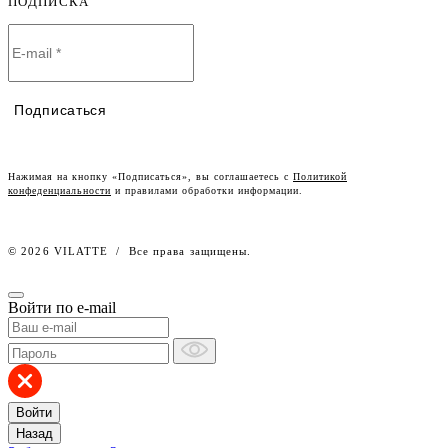
ПОДПИСКА
О компании
Договор-оферта
Политика конфиденциальности
Условия сотрудничества
Контакты
Таблицы размеров
Наши дилеры
Подписаться
Lookbook
Честный знак
Наш розничный интернет-магазин
Нажимая на кнопку «Подписаться», вы соглашаетесь с
Политикой
конфеденциальности
и правилами обработки информации.
Работа в компании
© 2026 VILATTE
/
Все права защищены.
Войти по e-mail
Войти
Назад