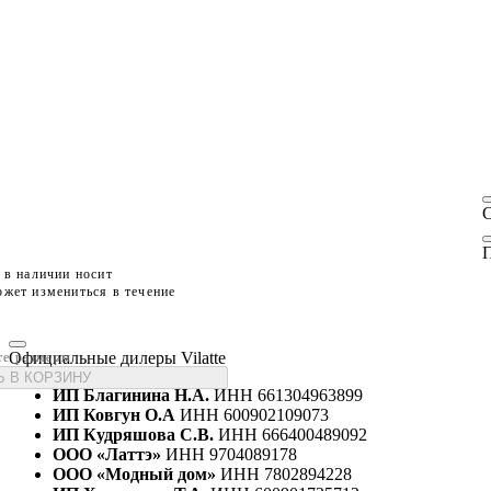
П
 в наличии носит
жет измениться в течение
Официальные дилеры Vilatte
те размеры
 В КОРЗИНУ
ИП Благинина Н.А.
ИНН 661304963899
ИП Ковгун О.А
ИНН 600902109073
ИП Кудряшова С.В.
ИНН 666400489092
ООО «Латтэ»
ИНН 9704089178
ООО «Модный дом»
ИНН 7802894228