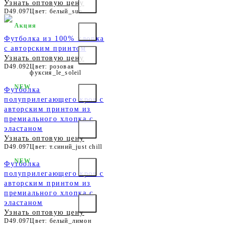
Узнать оптовую цену
D49.097
Цвет: белый_sun
Акция
Футболка из 100% хлопка
с авторским принтом
Узнать оптовую цену
D49.092
Цвет: розовая
фуксия_le_soleil
NEW
Футболка
полуприлегающего кроя с
авторским принтом из
премиального хлопка с
эластаном
Узнать оптовую цену
D49.097
Цвет: т.синий_just chill
NEW
Футболка
полуприлегающего кроя с
авторским принтом из
премиального хлопка с
эластаном
Узнать оптовую цену
D49.097
Цвет: белый_лимон