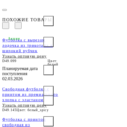
ПОХОЖИЕ ТОВАРЫ
Акция
Футболка с вырезом
лодочка из трикотажа в
широкий рубчик
Узнать оптовую цену
D49.099
Цвет:
белый
Планируемая дата
поступления
02.03.2026
Свободная футболка с
принтом из премиального
хлопка с эластаном
Узнать оптовую цену
D49.145
Цвет: белый_spicy
Футболка с принтом
свободная из