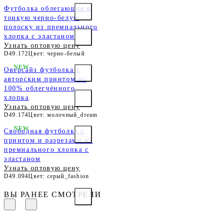
Футболка облегающая в
тонкую черно-белую
полоску из премиального
хлопка с эластаном
Узнать оптовую цену
D49.172
Цвет: черно-белый
NEW
Оверсайз футболка с
авторским принтом из
100% облегчённого
хлопка
Узнать оптовую цену
D49.174
Цвет: молочный_dream
NEW
Свободная футболка с
принтом и разрезами из
премиального хлопка с
эластаном
Узнать оптовую цену
D49.094
Цвет: серый_fashion
ВЫ РАНЕЕ СМОТРЕЛИ