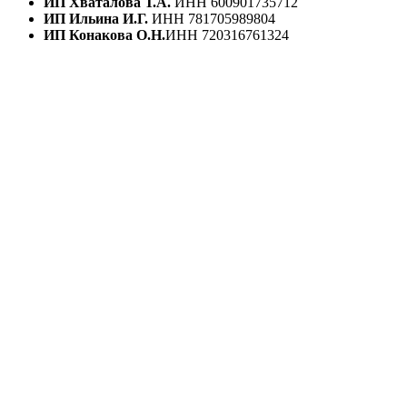
ИП Хваталова Т.А.
ИНН 600901735712
ИП Ильина И.Г.
ИНН 781705989804
ИП Конакова О.Н.
ИНН 720316761324