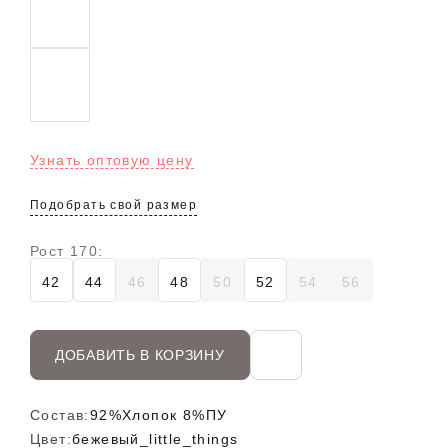
Узнать оптовую цену
Подобрать свой размер
Рост 170:
42
44
46
48
50
52
54
56
ДОБАВИТЬ В КОРЗИНУ
Состав:
92%Хлопок 8%ПУ
Цвет:
бежевый_little_things