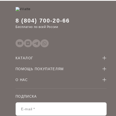
8 (804) 700-20-66
Бесплатно по всей России
КАТАЛОГ
Женская одежда оптом
ПОМОЩЬ ПОКУПАТЕЛЯМ
Мужская одежда оптом
Как оформить заказ
Детская одежда оптом
О НАС
Оплата и доставка
О компании
Договор-оферта
Политика конфиденциальности
Условия сотрудничества
ПОДПИСКА
Контакты
Таблицы размеров
Наши дилеры
Lookbook