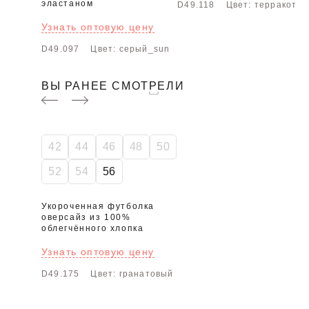
эластаном
D49.118
Цвет: терракота
Узнать оптовую цену
D49.097
Цвет: серый_sun
ВЫ РАНЕЕ СМОТРЕЛИ
SALE
42
44
46
48
50
52
54
56
Укороченная футболка
оверсайз из 100%
облегчённого хлопка
Узнать оптовую цену
D49.175
Цвет: гранатовый