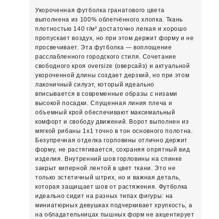
Укороченная футболка гранатового цвета
выполнена из 100% облегчённого хлопка. Ткань
плотностью 140 г/м² достаточно легкая и хорошо
пропускает воздух, но при этом держит форму и не
просвечивает. Эта футболка — воплощение
расслабленного городского стиля. Сочетание
свободного кроя oversize (оверсайз) и актуальной
укороченной длины создает дерзкий, но при этом
лаконичный силуэт, который идеально
вписывается в современные образы с низами
высокой посадки. Спущенная линия плеча и
объемный крой обеспечивают максимальный
комфорт и свободу движений. Ворот выполнен из
мягкой рибаны 1х1 точно в тон основного полотна.
Безупречная отделка горловины отлично держит
форму, не растягивается, сохраняя опрятный вид
изделия. Внутренний шов горловины на спинке
закрыт киперной лентой в цвет ткани. Это не
только эстетичный штрих, но и важная деталь,
которая защищает шов от растяжения. Футболка
идеально сидит на разных типах фигуры: на
миниатюрных девушках подчеркивает хрупкость, а
на обладательницах пышных форм не акцентирует