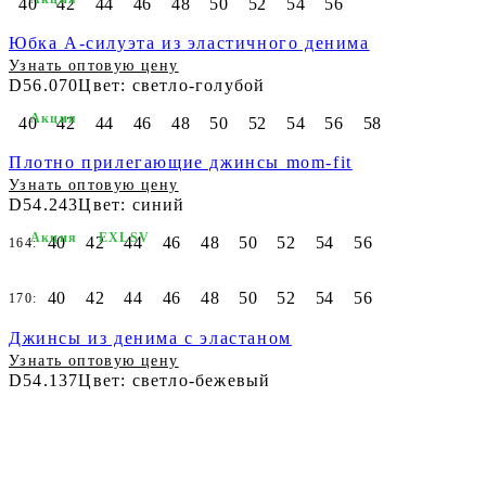
40
42
44
46
48
50
52
54
56
Юбка А-силуэта из эластичного денима
Узнать оптовую цену
D56.070
Цвет: светло-голубой
Акция
40
42
44
46
48
50
52
54
56
58
Плотно прилегающие джинсы mom-fit
Узнать оптовую цену
D54.243
Цвет: синий
Акция
EXLSV
40
42
44
46
48
50
52
54
56
164:
40
42
44
46
48
50
52
54
56
170:
Джинсы из денима с эластаном
Узнать оптовую цену
D54.137
Цвет: светло-бежевый