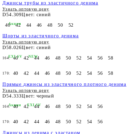
Джинсы трубы из эластичного денима
Узнать оптовую цену
D54.309
Цвет: синий
Акция
40
42
44
46
48
50
52
Шорты из эластичного денима
Узнать оптовую цену
D58.026
Цвет: синий
EXLSV
NEW
40
42
44
46
48
50
52
54
56
58
164:
40
42
44
46
48
50
52
54
56
58
170:
Прямые джинсы из эластичного плотного денима
Узнать оптовую цену
D54.333
Цвет: черный
Акция
EXLSV
40
42
44
46
48
50
52
54
56
164:
40
42
44
46
48
50
52
54
56
170:
Джинсы из денима с эластаном