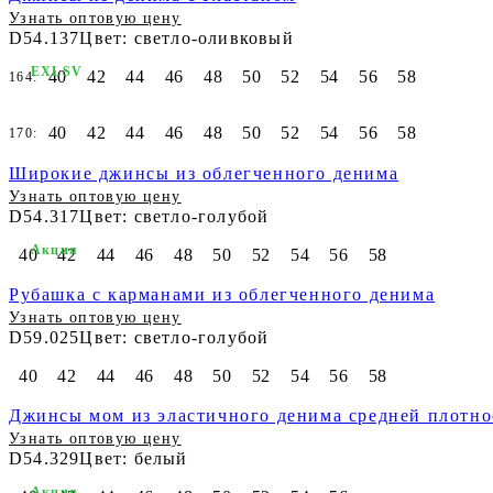
Узнать оптовую цену
D54.137
Цвет: светло-оливковый
EXLSV
40
42
44
46
48
50
52
54
56
58
164:
40
42
44
46
48
50
52
54
56
58
170:
Широкие джинсы из облегченного денима
Узнать оптовую цену
D54.317
Цвет: светло-голубой
Акция
40
42
44
46
48
50
52
54
56
58
Рубашка с карманами из облегченного денима
Узнать оптовую цену
D59.025
Цвет: светло-голубой
40
42
44
46
48
50
52
54
56
58
Джинсы мом из эластичного денима средней плотно
Узнать оптовую цену
D54.329
Цвет: белый
Акция