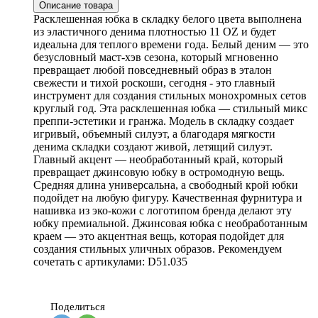
Описание товара
Расклешенная юбка в складку белого цвета выполнена
из эластичного денима плотностью 11 OZ и будет
идеальна для теплого времени года. Белый деним — это
безусловный маст-хэв сезона, который мгновенно
превращает любой повседневный образ в эталон
свежести и тихой роскоши, сегодня - это главный
инструмент для создания стильных монохромных сетов
круглый год. Эта расклешенная юбка — стильный микс
преппи-эстетики и гранжа. Модель в складку создает
игривый, объемный силуэт, а благодаря мягкости
денима складки создают живой, летящий силуэт.
Главный акцент — необработанный край, который
превращает джинсовую юбку в остромодную вещь.
Средняя длина универсальна, а свободный крой юбки
подойдет на любую фигуру. Качественная фурнитура и
нашивка из эко-кожи с логотипом бренда делают эту
юбку премиальной. Джинсовая юбка с необработанным
краем — это акцентная вещь, которая подойдет для
создания стильных уличных образов. Рекомендуем
сочетать с артикулами: D51.035
Поделиться