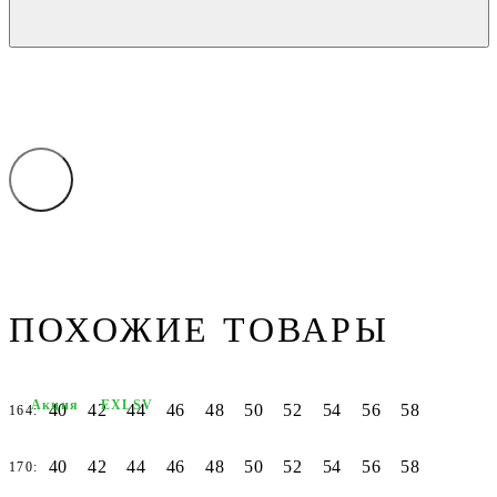
ПОХОЖИЕ ТОВАРЫ
Акция
EXLSV
40
42
44
46
48
50
52
54
56
58
164:
40
42
44
46
48
50
52
54
56
58
170: