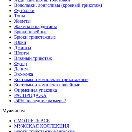
Водолазки, лонгсливы (кроеный трикотаж)
Футболки
Топы
Жилеты
Жакеты и кардиганы
Брюки швейные
Брюки трикотажные
Юбки
Джинсы
Шорты
Вязаный трикотаж
Футер
Деним
Эко-кожа
Костюмы и комплекты трикотажные
Костюмы и комплекты швейные
Фирменная упаковка
РАСПРОДАЖА
-50% последние размеры!
Мужчинам
СМОТРЕТЬ ВСЕ
МУЖСКАЯ КОЛЛЕКЦИЯ
Брюки трикотажные мужские