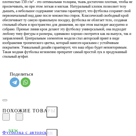
плотностью 150 г/м² - это оптимальная толщина, ткань достаточно плотная, чтобы не
просвечивать, но при этом легкая и мягкая. Натуральный хлопок позволяет телу
дышать, а небольшое содержание эластана гарантирует, что футболка сохранит свой
первоначальный вид даже после множества стирок. Классический свободный крой
обеспечивает ту самую правильную посадку, футболка не облегает тело, создавая
стильный объем и пространство для движения, но при этом выглядит аккуратно и
собрано. Прямые линии кроя делают эту футболку универсальной, она подходит
любому типу фигуры и размеры, одинаково хорошо смотрится как на выпуск, так и
заправленной. Центральным элементом модели стал авторский принт в виде
изображения тропического цветка, который нанесен красками с устойчивым
покрытием. Уникальный дизайн гарантирует, что ваш образ будет неповторимым.
Такая модная футболка мгновенно превратит самый простой лук в продуманный
стильный аутфит.
Поделиться
ПОХОЖИЕ ТОВАРЫ
NEW
Футболка с авторским