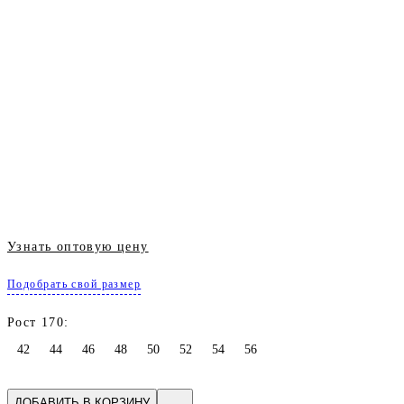
Узнать оптовую цену
Подобрать свой размер
Рост 170:
42
44
46
48
50
52
54
56
ДОБАВИТЬ В КОРЗИНУ