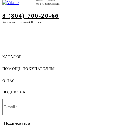
ОДЕЖДА ОПТОМ
ОТ ПРОИЗВОДИТЕЛЯ
8 (804) 700-20-66
Бесплатно по всей России
КАТАЛОГ
ПОМОЩЬ ПОКУПАТЕЛЯМ
Женская одежда оптом
Мужская одежда оптом
О НАС
Как оформить заказ
Детская одежда оптом
Оплата и доставка
ПОДПИСКА
О компании
Договор-оферта
Политика конфиденциальности
Условия сотрудничества
Контакты
Таблицы размеров
Наши дилеры
Подписаться
Lookbook