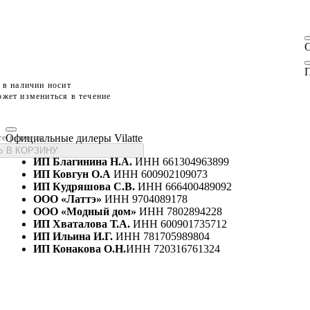
П
 в наличии носит
жет измениться в течение
Официальные дилеры Vilatte
те размеры
 В КОРЗИНУ
ИП Благинина Н.А.
ИНН 661304963899
ИП Ковгун О.А
ИНН 600902109073
ИП Кудряшова С.В.
ИНН 666400489092
ООО «Латтэ»
ИНН 9704089178
ООО «Модный дом»
ИНН 7802894228
ИП Хваталова Т.А.
ИНН 600901735712
ИП Ильина И.Г.
ИНН 781705989804
ИП Конакова О.Н.
ИНН 720316761324