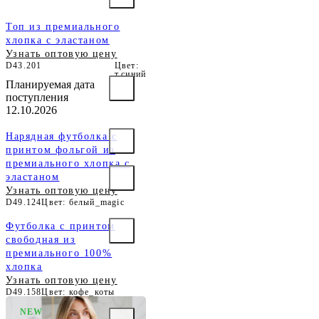
Топ из премиального
хлопка с эластаном
Узнать оптовую цену
D43.201
Цвет:
т.синий
Планируемая дата
поступления
12.10.2026
Нарядная футболка с
принтом фольгой из
премиального хлопка с
эластаном
Узнать оптовую цену
D49.124
Цвет: белый_magic
Футболка с принтом
свободная из
премиального 100%
хлопка
Узнать оптовую цену
D49.158
Цвет: кофе_коты
NEW