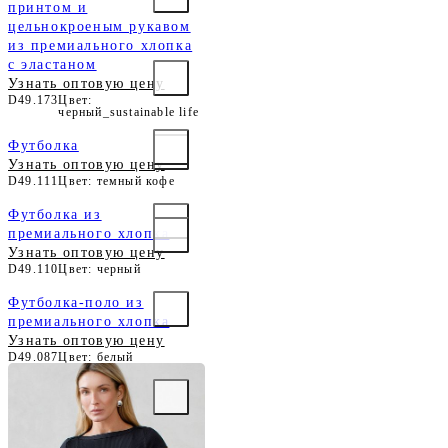
принтом и
цельнокроеным рукавом
из премиального хлопка
с эластаном
Узнать оптовую цену
D49.173
Цвет:
черный_sustainable life
Футболка
Узнать оптовую цену
D49.111
Цвет: темный кофе
Футболка из
премиального хлопка
Узнать оптовую цену
D49.110
Цвет: черный
Футболка-поло из
премиального хлопка
Узнать оптовую цену
D49.087
Цвет: белый