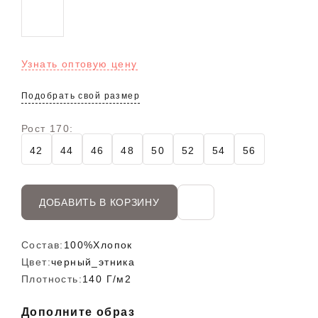
Узнать оптовую цену
Подобрать свой размер
Рост 170:
42
44
46
48
50
52
54
56
ДОБАВИТЬ В КОРЗИНУ
Состав:
100%Хлопок
Цвет:
черный_этника
Плотность:
140 Г/м2
Дополните образ