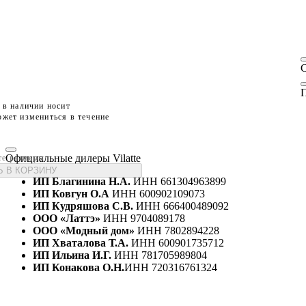
П
 в наличии носит
жет измениться в течение
Официальные дилеры Vilatte
те размеры
 В КОРЗИНУ
ИП Благинина Н.А.
ИНН 661304963899
ИП Ковгун О.А
ИНН 600902109073
ИП Кудряшова С.В.
ИНН 666400489092
ООО «Латтэ»
ИНН 9704089178
ООО «Модный дом»
ИНН 7802894228
ИП Хваталова Т.А.
ИНН 600901735712
ИП Ильина И.Г.
ИНН 781705989804
ИП Конакова О.Н.
ИНН 720316761324