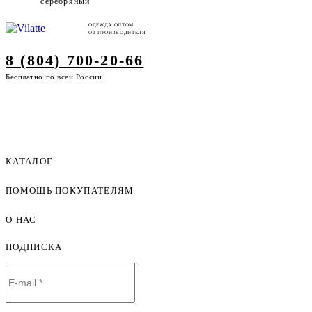
серебряный
ОДЕЖДА ОПТОМ
ОТ ПРОИЗВОДИТЕЛЯ
8 (804) 700-20-66
Бесплатно по всей России
КАТАЛОГ
ПОМОЩЬ ПОКУПАТЕЛЯМ
Женская одежда оптом
Мужская одежда оптом
О НАС
Как оформить заказ
Детская одежда оптом
Оплата и доставка
ПОДПИСКА
О компании
Договор-оферта
Политика конфиденциальности
Условия сотрудничества
Контакты
Таблицы размеров
Наши дилеры