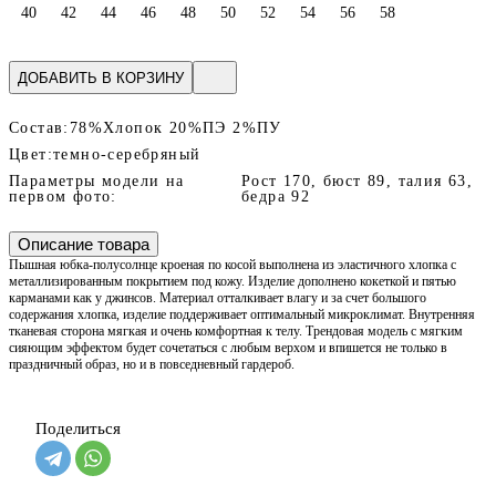
40
42
44
46
48
50
52
54
56
58
ДОБАВИТЬ В КОРЗИНУ
Состав:
78%Хлопок 20%ПЭ 2%ПУ
Цвет:
темно-серебряный
Параметры модели на
Рост 170, бюст 89, талия 63,
первом фото:
бедра 92
Описание товара
Пышная юбка-полусолнце кроеная по косой выполнена из эластичного хлопка с
металлизированным покрытием под кожу. Изделие дополнено кокеткой и пятью
карманами как у джинсов. Материал отталкивает влагу и за счет большого
содержания хлопка, изделие поддерживает оптимальный микроклимат. Внутренняя
тканевая сторона мягкая и очень комфортная к телу. Трендовая модель с мягким
сияющим эффектом будет сочетаться с любым верхом и впишется не только в
праздничный образ, но и в повседневный гардероб.
Поделиться