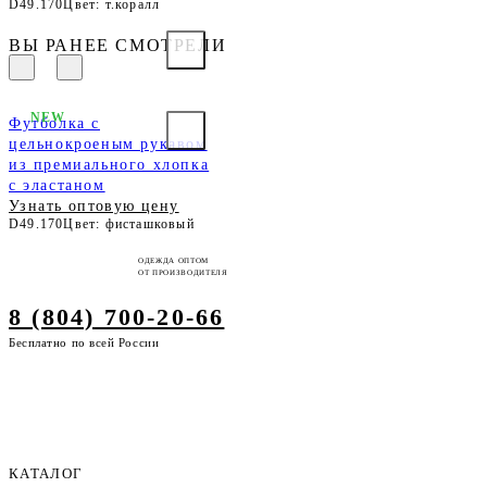
D49.170
Цвет: т.коралл
ВЫ РАНЕЕ СМОТРЕЛИ
NEW
Футболка с
цельнокроеным рукавом
из премиального хлопка
с эластаном
Узнать оптовую цену
D49.170
Цвет: фисташковый
ОДЕЖДА ОПТОМ
ОТ ПРОИЗВОДИТЕЛЯ
8 (804) 700-20-66
Бесплатно по всей России
КАТАЛОГ