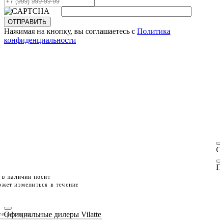
ОТПРАВИТЬ
Нажимая на кнопку, вы соглашаетесь с
Политика
конфиденциальности
П
 в наличии носит
жет измениться в течение
Официальные дилеры Vilatte
те размеры