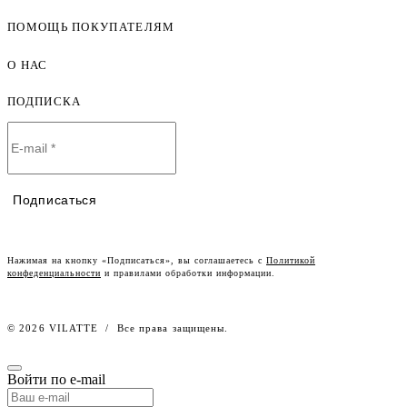
ПОМОЩЬ ПОКУПАТЕЛЯМ
Женская одежда оптом
Мужская одежда оптом
О НАС
Как оформить заказ
Детская одежда оптом
Оплата и доставка
ПОДПИСКА
О компании
Договор-оферта
Политика конфиденциальности
Условия сотрудничества
Контакты
Таблицы размеров
Наши дилеры
Подписаться
Lookbook
Честный знак
Наш розничный интернет-магазин
Нажимая на кнопку «Подписаться», вы соглашаетесь с
Политикой
конфеденциальности
и правилами обработки информации.
Работа в компании
© 2026 VILATTE
/
Все права защищены.
Войти по e-mail