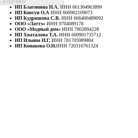
 В КОРЗИНУ
ИП Благинина Н.А.
ИНН 661304963899
ИП Ковгун О.А
ИНН 600902109073
ИП Кудряшова С.В.
ИНН 666400489092
ООО «Латтэ»
ИНН 9704089178
ООО «Модный дом»
ИНН 7802894228
ИП Хваталова Т.А.
ИНН 600901735712
ИП Ильина И.Г.
ИНН 781705989804
ИП Конакова О.Н.
ИНН 720316761324