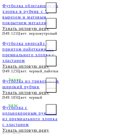
Футболка облегающая из
хлопка в рубчик с V
вырезом и матовым
покрытием металлик
Узнать оптовую цену
D49.121
Цвет: перламутровый
Футболка оверсайз с
принтом пайетками из
премиального хлопка с
эластаном
Узнать оптовую цену
D49.125
Цвет: черный_пайетки
Акция
Футболка из трикотажа в
широкий рубчик
Узнать оптовую цену
D49.105
Цвет: черный
NEW
Футболка с
цельнокроеным рукавом
из премиального хлопка
с эластаном
Узнать оптовую цену