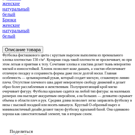
Брюки
женские
натуральный
белый
Описание товара
Футболка фисташкового цвета с круглым вырезом выполнена из премиального
хлопка плотностью 150 г/м². Кулирная гладь такой плотности не просвечивает, но при
этом легкая и приятная к телу. Сочетание хлопка и эластана делает ткань невероятно
мягкой и износостойкой. Хлопок позволяет коже дышать, а эластан обеспечивает
отличную посадку и сохранность формы даже после долгой носки. Главная
особенность — цельнокроеный рукав, который создает мягкую, сглаженную линию
плеча. Отсутствие плечевого шва дарит невероятную свободу движений и делает
образ более расслабленным и женственным. Полуприлегающий крой мягко
очерчивает фигуру. Футболка идеально садится на любой тип фигуры: на маленьких
размерах она выглядит аккуратным оверсайзом, а на больших — деликатно скрывает
объемы в области плеч и рук. Средняя длина позволяет легко заправлять футболку в
низы с высокой посадкой или носить навыпуск. Круглый O-образный вырез и
минималистичный дизайн делают такую футболку идеальной базой. Она одинаково
хороша как самостоятельный элемент, так и вторым слоем.
Поделиться