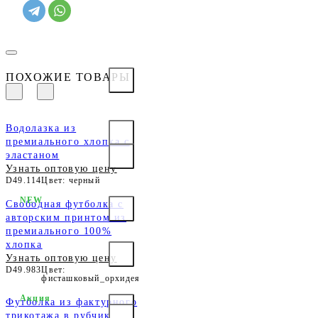
ПОХОЖИЕ ТОВАРЫ
Водолазка из
премиального хлопка с
эластаном
Узнать оптовую цену
D49.114
Цвет: черный
NEW
Свободная футболка с
авторским принтом из
премиального 100%
хлопка
Узнать оптовую цену
D49.983
Цвет:
фисташковый_орхидея
Акция
Футболка из фактурного
трикотажа в рубчик