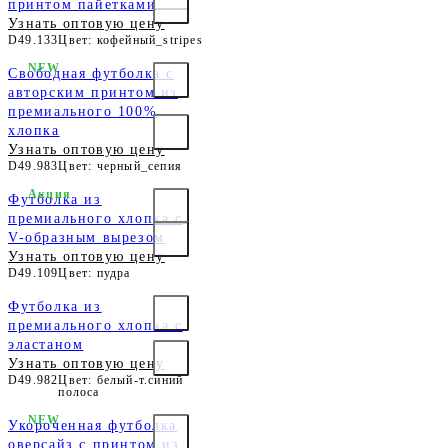
принтом пайетками
Узнать оптовую цену
D49.133
Цвет: кофейный_stripes
NEW
Свободная футболка с
авторским принтом из
премиального 100%
хлопка
Узнать оптовую цену
D49.983
Цвет: черный_сепия
Акция
Футболка из
премиального хлопка с
V-образным вырезом
Узнать оптовую цену
D49.109
Цвет: пудра
Футболка из
премиального хлопка с
эластаном
Узнать оптовую цену
D49.982
Цвет: белый-т.синий
полоса
NEW
Укороченная футболка
оверсайз с принтом из