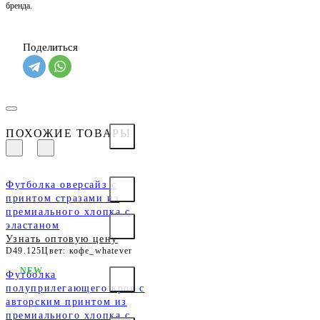
бренда.
Поделиться
ПОХОЖИЕ ТОВАРЫ
Футболка оверсайз с
принтом стразами из
премиального хлопка с
эластаном
Узнать оптовую цену
D49.125
Цвет: кофе_whatever
NEW
Футболка
полуприлегающего кроя с
авторским принтом из
премиального хлопка с