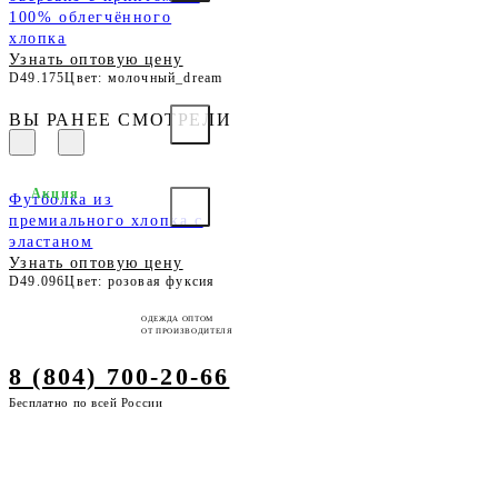
100% облегчённого
хлопка
Узнать оптовую цену
D49.175
Цвет: молочный_dream
ВЫ РАНЕЕ СМОТРЕЛИ
Акция
Футболка из
премиального хлопка с
эластаном
Узнать оптовую цену
D49.096
Цвет: розовая фуксия
ОДЕЖДА ОПТОМ
ОТ ПРОИЗВОДИТЕЛЯ
8 (804) 700-20-66
Бесплатно по всей России