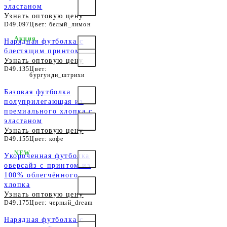
эластаном
Узнать оптовую цену
D49.097
Цвет: белый_лимон
Акция
Нарядная футболка с
блестящим принтом
Узнать оптовую цену
D49.135
Цвет:
бургунди_штрихи
Базовая футболка
полуприлегающая из
премиального хлопка с
эластаном
Узнать оптовую цену
D49.155
Цвет: кофе
NEW
Укороченная футболка
оверсайз с принтом из
100% облегчённого
хлопка
Узнать оптовую цену
D49.175
Цвет: черный_dream
Нарядная футболка с