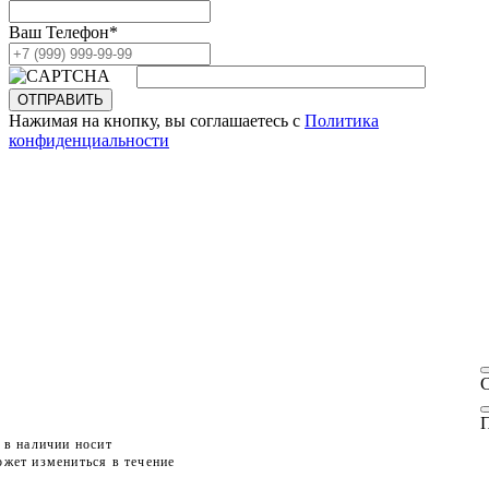
Ваш Телефон
*
ОТПРАВИТЬ
Нажимая на кнопку, вы соглашаетесь с
Политика
конфиденциальности
П
 в наличии носит
жет измениться в течение