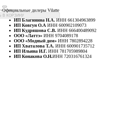
Официальные дилеры Vilatte
те размеры
 В КОРЗИНУ
ИП Благинина Н.А.
ИНН 661304963899
ИП Ковгун О.А
ИНН 600902109073
ИП Кудряшова С.В.
ИНН 666400489092
ООО «Латтэ»
ИНН 9704089178
ООО «Модный дом»
ИНН 7802894228
ИП Хваталова Т.А.
ИНН 600901735712
ИП Ильина И.Г.
ИНН 781705989804
ИП Конакова О.Н.
ИНН 720316761324