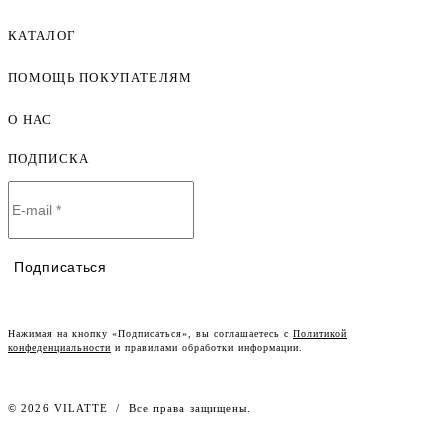
КАТАЛОГ
ПОМОЩЬ ПОКУПАТЕЛЯМ
Женская одежда оптом
Мужская одежда оптом
О НАС
Как оформить заказ
Детская одежда оптом
Оплата и доставка
ПОДПИСКА
О компании
Договор-оферта
Политика конфиденциальности
Условия сотрудничества
Контакты
Таблицы размеров
Наши дилеры
Подписаться
Lookbook
Честный знак
Наш розничный интернет-магазин
Нажимая на кнопку «Подписаться», вы соглашаетесь с
Политикой
конфеденциальности
и правилами обработки информации.
Работа в компании
© 2026 VILATTE
/
Все права защищены.