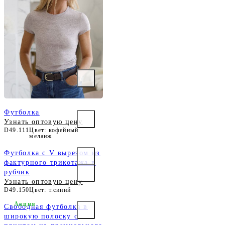
Футболка
Узнать оптовую цену
D49.111
Цвет: кофейный
меланж
Футболка с V вырезом из
фактурного трикотажа в
рубчик
Узнать оптовую цену
D49.150
Цвет: т.синий
Акция
Свободная футболка в
широкую полоску с