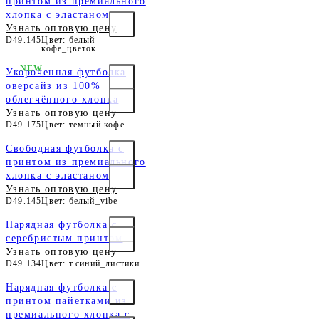
принтом из премиального
хлопка с эластаном
Узнать оптовую цену
D49.145
Цвет: белый-
кофе_цветок
NEW
Укороченная футболка
оверсайз из 100%
облегчённого хлопка
Узнать оптовую цену
D49.175
Цвет: темный кофе
Свободная футболка с
принтом из премиального
хлопка с эластаном
Узнать оптовую цену
D49.145
Цвет: белый_vibe
Нарядная футболка с
серебристым принтом
Узнать оптовую цену
D49.134
Цвет: т.синий_листики
Нарядная футболка с
принтом пайетками из
премиального хлопка с