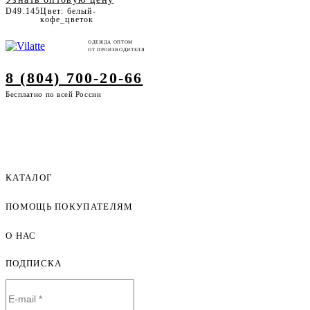
D49.145
Цвет: белый-
кофе_цветок
ОДЕЖДА ОПТОМ
ОТ ПРОИЗВОДИТЕЛЯ
8 (804) 700-20-66
Бесплатно по всей России
КАТАЛОГ
ПОМОЩЬ ПОКУПАТЕЛЯМ
Женская одежда оптом
Мужская одежда оптом
О НАС
Как оформить заказ
Детская одежда оптом
Оплата и доставка
ПОДПИСКА
О компании
Договор-оферта
Политика конфиденциальности
Условия сотрудничества
Контакты