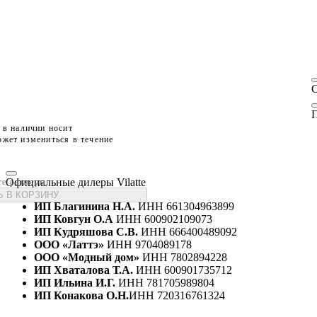
П
 в наличии носит
жет измениться в течение
Официальные дилеры Vilatte
те размеры
 В КОРЗИНУ
ИП Благинина Н.А.
ИНН 661304963899
ИП Ковгун О.А
ИНН 600902109073
ИП Кудряшова С.В.
ИНН 666400489092
ООО «Латтэ»
ИНН 9704089178
ООО «Модный дом»
ИНН 7802894228
ИП Хваталова Т.А.
ИНН 600901735712
ИП Ильина И.Г.
ИНН 781705989804
ИП Конакова О.Н.
ИНН 720316761324