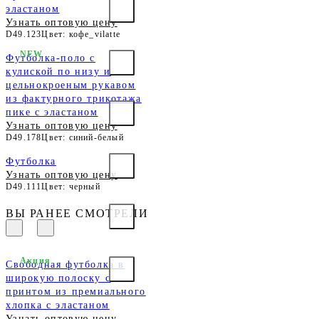
эластаном
Узнать оптовую цену
D49.123
Цвет: кофе_vilatte
NEW
Футболка-поло с
кулиской по низу и
цельнокроеным рукавом
из фактурного трикотажа
пике с эластаном
Узнать оптовую цену
D49.178
Цвет: синий-белый
Футболка
Узнать оптовую цену
D49.111
Цвет: черный
ВЫ РАНЕЕ СМОТРЕЛИ
Акция
Свободная футболка в
широкую полоску с
принтом из премиального
хлопка с эластаном
Узнать оптовую цену