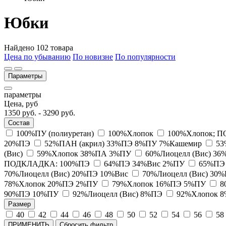
Юбки
Найдено 102 товара
Цена по убыванию
По новизне
По популярности
Параметры
параметры
Цена, руб
1350
руб. -
3290
руб.
Состав
100%ПУ (полиуретан)
100%Хлопок
100%Хлопок; 
20%ПЭ
52%ПАН (акрил) 33%ПЭ 8%ПУ 7%Кашемир
53
(Вис)
59%Хлопок 38%ПА 3%ПУ
60%Лиоцелл (Вис) 3
ПОДКЛАДКА: 100%ПЭ
64%ПЭ 34%Вис 2%ПУ
65%ПЭ
70%Лиоцелл (Вис) 20%ПЭ 10%Вис
70%Лиоцелл (Вис) 30
78%Хлопок 20%ПЭ 2%ПУ
79%Хлопок 16%ПЭ 5%ПУ
8
90%ПЭ 10%ПУ
92%Лиоцелл (Вис) 8%ПЭ
92%Хлопок 
Размер
40
42
44
46
48
50
52
54
56
58
ПРИМЕНИТЬ
Сбросить фильтр