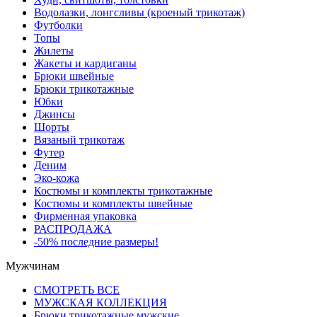
Водолазки, лонгсливы (кроеный трикотаж)
Футболки
Топы
Жилеты
Жакеты и кардиганы
Брюки швейные
Брюки трикотажные
Юбки
Джинсы
Шорты
Вязаный трикотаж
Футер
Деним
Эко-кожа
Костюмы и комплекты трикотажные
Костюмы и комплекты швейные
Фирменная упаковка
РАСПРОДАЖА
-50% последние размеры!
Мужчинам
СМОТРЕТЬ ВСЕ
МУЖСКАЯ КОЛЛЕКЦИЯ
Брюки трикотажные мужские